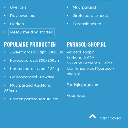
Over ons
Muurparasol
Reviewbeleid
Grote parasolhoes
Merken
Parasoldoeken
Retourmelding starten
POPULAIRE PRODUCTEN
PARASOL-SHOP.NL
Zweefparasol Capri 300x300
Parasol-shop.nl
Kerkendijk 92A
Horecaparasol 300x300cm
5712EW
Someren-Heide
klantenservice@
parasol-
Horeca parasolvoet 120kg
shop.nl
Balkonparasol Sunwave
Bedrijfsgegevens
Muurparasol Auckland
250cm
Vacatures
Houten parasol Ica 300cm
Naar boven