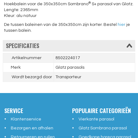
®
Hoekbalein voor de 350x350cm Sombrano
S+ parasol van Glatz.
Lengte: 2365mm
Kleur: alu natuur
De tussen baleinen van de 350x350cm zijn korter. Bestel
hier
je
tussen balein.
SPECIFICATIES
Artikelnummer
8502224017
Merk
Glatz parasols
Wordt bezorgd door
Transporteur
SERVICE
POPULAIRE CATEGORIEËN
Klantenservice
Vierkante parasol
Bezorgen en afhalen
Glatz Sombrano parasol
Retourneren en ruilen
Goedkope horeca parasol