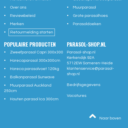
Over ons
Muurparasol
Reviewbeleid
Grote parasolhoes
Merken
Parasoldoeken
Retourmelding starten
POPULAIRE PRODUCTEN
PARASOL-SHOP.NL
Zweefparasol Capri 300x300
Parasol-shop.nl
Kerkendijk 92A
Horecaparasol 300x300cm
5712EW
Someren-Heide
klantenservice@
parasol-
Horeca parasolvoet 120kg
shop.nl
Balkonparasol Sunwave
Bedrijfsgegevens
Muurparasol Auckland
250cm
Vacatures
Houten parasol Ica 300cm
Naar boven