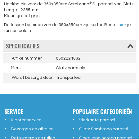
®
Hoekbalein voor de 350x350cm Sombrano
S+ parasol van Glatz.
Lengte: 2365mm
Kleur: grafiet grijs
De tussen baleinen van de 350x350cm zijn korter. Bestel
hier
je
tussen balein.
SPECIFICATIES
Artikelnummer
8502224032
Merk
Glatz parasols
Wordt bezorgd door
Transporteur
SERVICE
POPULAIRE CATEGORIEËN
Klantenservice
Vierkante parasol
Bezorgen en afhalen
Glatz Sombrano parasol
Retourneren en ruilen
Goedkope horeca parasol