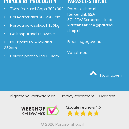
POPULAIRE PRODUCTEN
PARASOL-SHOP.NL
Zweefparasol Capri 300x300
Parasol-shop.nl
Kerkendijk 92A
Horecaparasol 300x300cm
5712EW
Someren-Heide
klantenservice@
parasol-
Horeca parasolvoet 120kg
shop.nl
Balkonparasol Sunwave
Bedrijfsgegevens
Muurparasol Auckland
250cm
Vacatures
Houten parasol Ica 300cm
Naar boven
Algemene voorwaarden
Privacy statement
Over ons
Google reviews
4,5
© 2026 Parasol-shop.nl