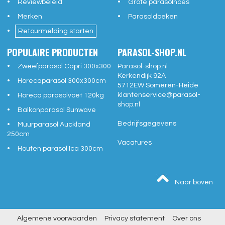
Reviewbeleid
Grote parasolhoes
Merken
Parasoldoeken
Retourmelding starten
POPULAIRE PRODUCTEN
PARASOL-SHOP.NL
Zweefparasol Capri 300x300
Parasol-shop.nl
Kerkendijk 92A
Horecaparasol 300x300cm
5712EW
Someren-Heide
klantenservice@
parasol-
Horeca parasolvoet 120kg
shop.nl
Balkonparasol Sunwave
Bedrijfsgegevens
Muurparasol Auckland
250cm
Vacatures
Houten parasol Ica 300cm
Naar boven
Algemene voorwaarden
Privacy statement
Over ons