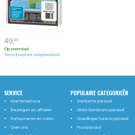
49,
95
Op voorraad
Terra Easyfoot adapterplaat
SERVICE
POPULAIRE CATEGORIEËN
Klantenservice
Vierkante parasol
Bezorgen en afhalen
Glatz Sombrano parasol
Retourneren en ruilen
Goedkope horeca parasol
Over ons
Muurparasol