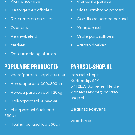
Klantenservice
Vierkante parasol
Bezorgen en afhalen
Glatz Sombrano parasol
Retourneren en ruilen
Goedkope horeca parasol
Over ons
Muurparasol
Reviewbeleid
Grote parasolhoes
Merken
Parasoldoeken
Retourmelding starten
POPULAIRE PRODUCTEN
PARASOL-SHOP.NL
Zweefparasol Capri 300x300
Parasol-shop.nl
Kerkendijk 92A
Horecaparasol 300x300cm
5712EW
Someren-Heide
klantenservice@
parasol-
Horeca parasolvoet 120kg
shop.nl
Balkonparasol Sunwave
Bedrijfsgegevens
Muurparasol Auckland
250cm
Vacatures
Houten parasol Ica 300cm