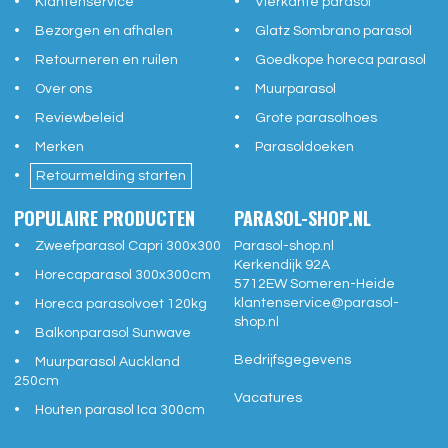
Klantenservice
Vierkante parasol
Bezorgen en afhalen
Glatz Sombrano parasol
Retourneren en ruilen
Goedkope horeca parasol
Over ons
Muurparasol
Reviewbeleid
Grote parasolhoes
Merken
Parasoldoeken
Retourmelding starten
POPULAIRE PRODUCTEN
PARASOL-SHOP.NL
Zweefparasol Capri 300x300
Parasol-shop.nl
Kerkendijk 92A
Horecaparasol 300x300cm
5712EW
Someren-Heide
klantenservice@
parasol-
Horeca parasolvoet 120kg
shop.nl
Balkonparasol Sunwave
Bedrijfsgegevens
Muurparasol Auckland
250cm
Vacatures
Houten parasol Ica 300cm