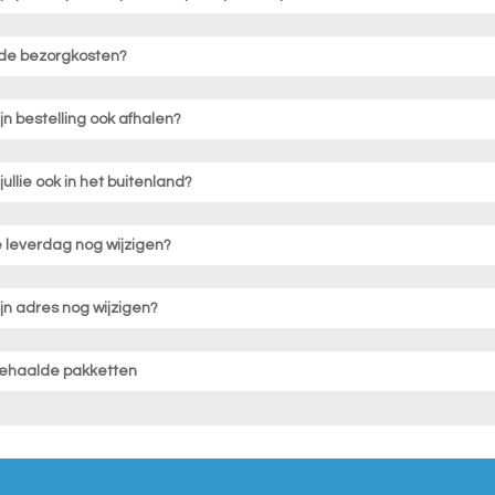
 de bezorgkosten?
ijn bestelling ook afhalen?
ullie ook in het buitenland?
e leverdag nog wijzigen?
ijn adres nog wijzigen?
gehaalde pakketten