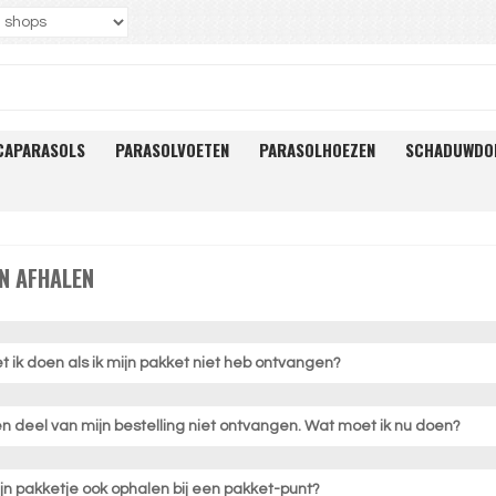
CAPARASOLS
PARASOLVOETEN
PARASOLHOEZEN
SCHADUWDO
N AFHALEN
 ik doen als ik mijn pakket niet heb ontvangen?
en deel van mijn bestelling niet ontvangen. Wat moet ik nu doen?
ijn pakketje ook ophalen bij een pakket-punt?