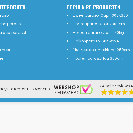
ATEGORIEËN
POPULAIRE PRODUCTEN
rasol
Zweefparasol Capri 300x300
ano parasol
Horecaparasol 300x300cm
reca parasol
Horeca parasolvoet 120kg
Balkonparasol Sunwave
olhoes
Muurparasol Auckland 250cm
en
Houten parasol Ica 300cm
Google reviews
4
vacy statement
Over ons