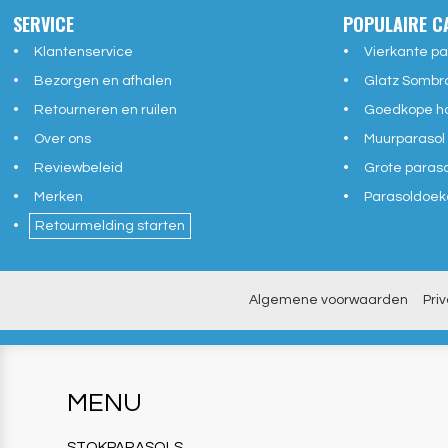
SERVICE
POPULAIRE C
Klantenservice
Vierkante pa
Bezorgen en afhalen
Glatz Sombr
Retourneren en ruilen
Goedkope ho
Over ons
Muurparasol
Reviewbeleid
Grote paras
Merken
Parasoldoek
Retourmelding starten
Algemene voorwaarden
Pri
MENU
STOKPARASOLS