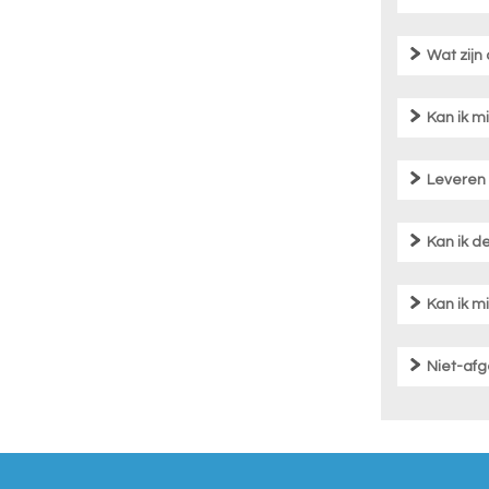
Wat zijn
Kan ik m
Leveren j
Kan ik d
Kan ik m
Niet-af