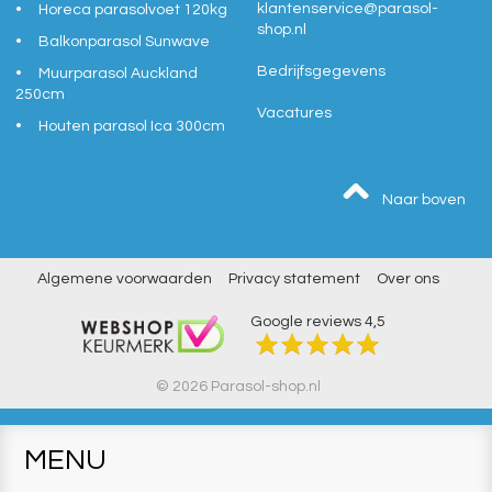
klantenservice@
parasol-
Horeca parasolvoet 120kg
shop.nl
Balkonparasol Sunwave
Bedrijfsgegevens
Muurparasol Auckland
250cm
Vacatures
Houten parasol Ica 300cm
Naar boven
Algemene voorwaarden
Privacy statement
Over ons
Google reviews
4,5
© 2026 Parasol-shop.nl
MENU