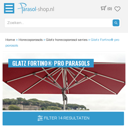
(0)
Home
»
Horecaparasols
»
Glatz horecaparasol series
»
Glatz Fortino® pro
parasols
GLATZ FORTINO® PRO PARASOLS
FILTER 14 RESULTATEN