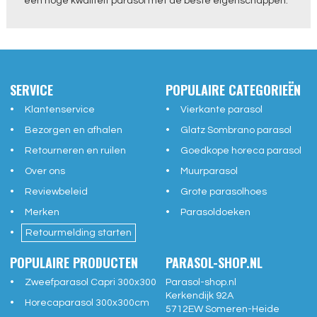
een hoge kwaliteit parasol met de beste eigenschappen.
SERVICE
POPULAIRE CATEGORIEËN
Klantenservice
Vierkante parasol
Bezorgen en afhalen
Glatz Sombrano parasol
Retourneren en ruilen
Goedkope horeca parasol
Over ons
Muurparasol
Reviewbeleid
Grote parasolhoes
Merken
Parasoldoeken
Retourmelding starten
POPULAIRE PRODUCTEN
PARASOL-SHOP.NL
Zweefparasol Capri 300x300
Parasol-shop.nl
Kerkendijk 92A
Horecaparasol 300x300cm
5712EW
Someren-Heide