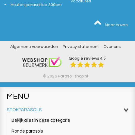
Vacatures
Houten parasol Ica 300cm
Naar boven
Algemene voorwaarden
Privacy statement
Over ons
Google reviews
4,5
© 2026 Parasol-shop.nl
MENU
STOKPARASOLS
Bekijk alles in deze categorie
Ronde parasols