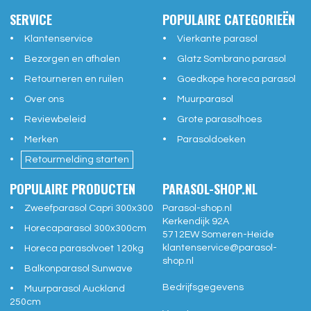
SERVICE
POPULAIRE CATEGORIEËN
Klantenservice
Vierkante parasol
Bezorgen en afhalen
Glatz Sombrano parasol
Retourneren en ruilen
Goedkope horeca parasol
Over ons
Muurparasol
Reviewbeleid
Grote parasolhoes
Merken
Parasoldoeken
Retourmelding starten
POPULAIRE PRODUCTEN
PARASOL-SHOP.NL
Zweefparasol Capri 300x300
Parasol-shop.nl
Kerkendijk 92A
Horecaparasol 300x300cm
5712EW
Someren-Heide
klantenservice@
parasol-
Horeca parasolvoet 120kg
shop.nl
Balkonparasol Sunwave
Bedrijfsgegevens
Muurparasol Auckland
250cm