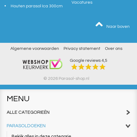
Vacatures
Houten parasol Ica 300cm
Naar boven
Algemene voorwaarden
Privacy statement
Over ons
Google reviews
4,5
© 2026 Parasol-shop.nl
MENU
ALLE CATEGORIEËN
PARASOLDOEKEN
Bekijk alles in deze categorie