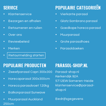
SERVICE
POPULAIRE CATEGORIEËN
Klantenservice
Vierkante parasol
Bezorgen en afhalen
Glatz Sombrano parasol
Retourneren en ruilen
Goedkope horeca parasol
Over ons
Muurparasol
Reviewbeleid
Grote parasolhoes
Merken
Parasoldoeken
Retourmelding starten
POPULAIRE PRODUCTEN
PARASOL-SHOP.NL
Zweefparasol Capri 300x300
Parasol-shop.nl
Kerkendijk 92A
Horecaparasol 300x300cm
5712EW
Someren-Heide
klantenservice@
parasol-
Horeca parasolvoet 120kg
shop.nl
Balkonparasol Sunwave
Bedrijfsgegevens
Muurparasol Auckland
250cm