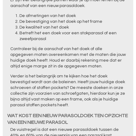
Er zijn vier belangrijke punten waar je op moet letten bij de
aanschaf van een nieuw parasoldoek.
De afmetingen van het doek
De bevestiging van het doek op het frame
De kwaliteit van het doek
Betreft het een doek voor een stokparasol of een
zweefparasol
Controleer bij de aanschaf van het doek of alle
opgegeven maten overeenkomen met de maten die jouw
huidige doek heeft. Houd er daarbij rekening mee dat er
altijd enige marge zit in de opgegeven maten.
Verder is het belangrijk om te kijken hoe het doek
bevestigd wordt aan de baleinen. Heeft jouw huidige doek
schroeven of stoffen pockets? De meeste doeken in onze
collectie zijn voorzien van schroefgaten, hierdoor kun je ze
bijna altijd vast maken op een frame, ook als je huidige
parasol stoffen pockets heeft.
WAT KOST EEN NIEUW PARASOLDOEK TEN OPZICHTE
VAN EEN NIEUWE PARASOL
De vuistregel is dat een nieuwe parasoldoek tussen de
40% en 60% van de nieuwprijs van een parasol kost.