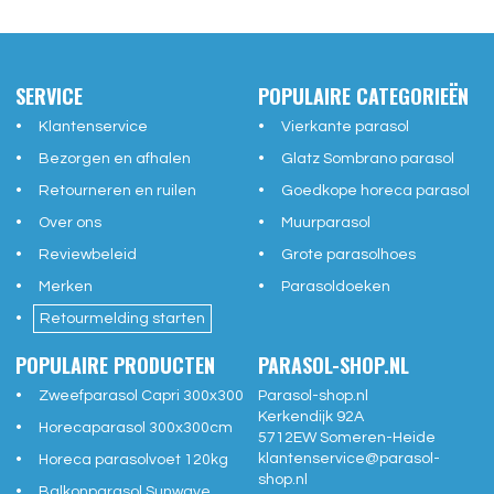
SERVICE
POPULAIRE CATEGORIEËN
Klantenservice
Vierkante parasol
Bezorgen en afhalen
Glatz Sombrano parasol
Retourneren en ruilen
Goedkope horeca parasol
Over ons
Muurparasol
Reviewbeleid
Grote parasolhoes
Merken
Parasoldoeken
Retourmelding starten
POPULAIRE PRODUCTEN
PARASOL-SHOP.NL
Zweefparasol Capri 300x300
Parasol-shop.nl
Kerkendijk 92A
Horecaparasol 300x300cm
5712EW
Someren-Heide
klantenservice@
parasol-
Horeca parasolvoet 120kg
shop.nl
Balkonparasol Sunwave