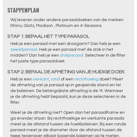
STAPPENPLAN
Wij leveren onder andere parasoldoeken van de merken
Rhino, Glatz, Madison , Platinum en 4-Seasons
STAP 1: BEPAAL HET TYPE PARASOL
Heb je een parasol met een draagarm? Dan heb je een
zweefparasol
. Heb je een parasol met de stok in het
midden? Dan heb je een
stokparasol
. Selecteer in de filter
het juiste type parasoldoek.
STAP 2: BEPAAL DE AFMETING VAN JE HUIDIGE DOEK
Heb je een
vierkant
,
rond
of een
rechthoekig
doek? Meet
de afmeting van je parasol op in geopende stand en tel
de baleinen. De belangrijkste afmeting is de 'A'. Wanneer
je de afmeting hebt bepaald, kun je deze selecteren in de
filter.
Weet je de afmeting niet? Open dan het parasolframe en
ga eronder staan. Bij rechthoekige en vierkante parasols
meet je de afstand tussen de hoekbaleinen. Bij een ronde
parasol meet je de diameter door de afstand tussen de
twee tegenover elkaar liggende baleinen op te meten.