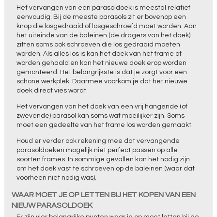
Het vervangen van een parasoldoek is meestal relatief
eenvoudig. Bij de meeste parasols zit er bovenop een
knop die losgedraaid of losgeschroefd moet worden. Aan
het uiteinde van de baleinen (de dragers van het doek)
zitten soms ook schroeven die los gedraaid moeten
worden. Als alles los is kan het doek van het frame af
worden gehaald en kan het nieuwe doek erop worden
gemonteerd. Het belangrijkste is dat je zorgt voor een
schone werkplek. Daarmee voorkom je dat het nieuwe
doek direct vies wordt.
Het vervangen van het doek van een vrij hangende (of
zwevende) parasol kan soms wat moeilijker zijn. Soms
moet een gedeelte van het frame los worden gemaakt.
Houd er verder ook rekening mee dat vervangende
parasoldoeken mogelijk niet perfect passen op alle
soorten frames. In sommige gevallen kan het nodig zijn
om het doek vast te schroeven op de baleinen (waar dat
voorheen niet nodig was).
WAAR MOET JE OP LETTEN BIJ HET KOPEN VAN EEN
NIEUW PARASOLDOEK