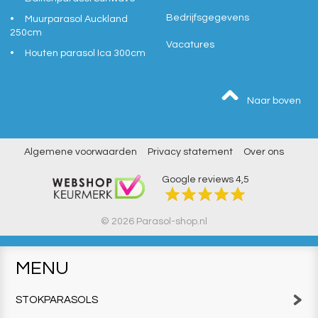
Bedrijfsgegevens
Muurparasol Auckland
250cm
Vacatures
Houten parasol Ica 300cm
Naar boven
Algemene voorwaarden
Privacy statement
Over ons
Google reviews
4,5
© 2026 Parasol-shop.nl
MENU
STOKPARASOLS