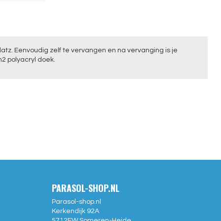
latz. Eenvoudig zelf te vervangen en na vervanging is je
m2 polyacryl doek.
PARASOL-SHOP.NL
Parasol-shop.nl
Kerkendijk 92A
5712EW
Someren-Heide