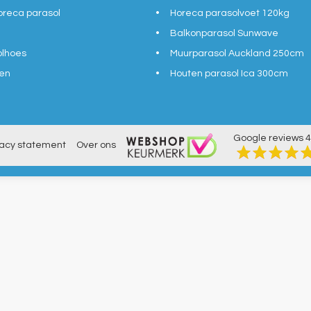
reca parasol
Horeca parasolvoet 120kg
Balkonparasol Sunwave
olhoes
Muurparasol Auckland 250cm
en
Houten parasol Ica 300cm
Google reviews
4
vacy statement
Over ons