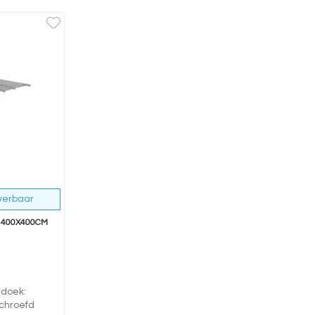
everbaar
 400X400CM
 doek:
chroefd