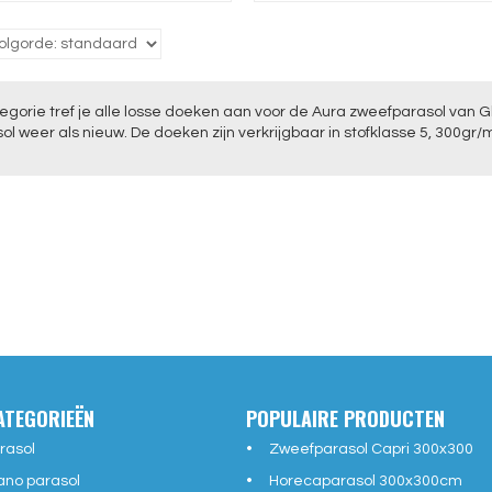
egorie tref je alle losse doeken aan voor de Aura zweefparasol van G
l weer als nieuw. De doeken zijn verkrijgbaar in stofklasse 5, 300gr/
ATEGORIEËN
POPULAIRE PRODUCTEN
rasol
Zweefparasol Capri 300x300
ano parasol
Horecaparasol 300x300cm