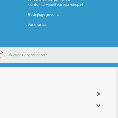
klantenservice@
parasol-shop.nl
Bedrijfsgegevens
Vacatures
,5
© 2026 Parasol-shop.nl