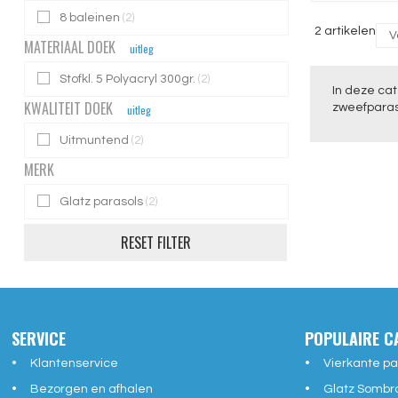
8 baleinen
(2)
2 artikelen
MATERIAAL DOEK
uitleg
Stofkl. 5 Polyacryl 300gr.
(2)
In deze cat
KWALITEIT DOEK
zweefparaso
uitleg
Uitmuntend
(2)
MERK
Glatz parasols
(2)
RESET FILTER
SERVICE
POPULAIRE C
Klantenservice
Vierkante pa
Bezorgen en afhalen
Glatz Sombr