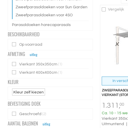
Zweefparasoldoeken voor Sun Garden
Vergelijk
Zweefparasoldoeken voor 4SO
Parasoldoeken horecaparasols
BESCHIKBAARHEID
Op voorraad
AFMETING
uitleg
Vierkant 350x350cm
(1)
Vierkant 400x400cm
(1)
KLEUR
In versc
ZWEEFPARASOL
Kleur zelf kiezen
VIERKANT (STOF
BEVESTIGING DOEK
1.311,
00
Ca. 10 - 15 we
Geschroefd
(2)
Vierkant 350
AANTAL BALEINEN
uitleg
Uitmuntend
|