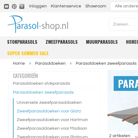
Inloggen
Klantenservice
Showroom
STOKPARASOLS
ZWEEFPARASOLS
MUURPARASOLS
HORE
SUPER SUMMER SALE
Home
»
Parasoldoeken
»
Parasoldoeken zweefparasols
CATEGORIEËN
PAR
Parasoldoeken stokparasols
Parasoldoeken zweefparasols
Universele zweefparasoldoeken
Zweefparasoldoeken voor Glatz
Zweefparasoldoeken voor Hartman
Zweefparasoldoeken voor Madison
2 artikelen
Zweefparasoldoeken voor Platinum