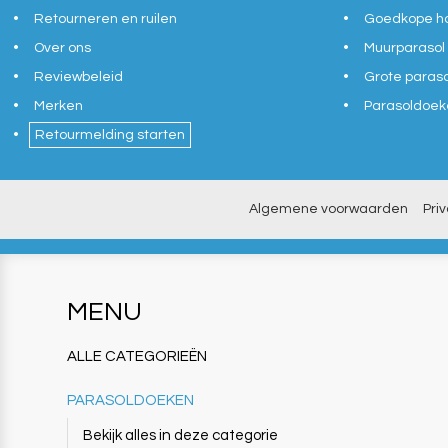
Retourneren en ruilen
Goedkope ho
Over ons
Muurparasol
Reviewbeleid
Grote paras
Merken
Parasoldoek
Retourmelding starten
Algemene voorwaarden
Pri
MENU
ALLE CATEGORIEËN
PARASOLDOEKEN
Bekijk alles in deze categorie