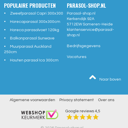
POPULAIRE PRODUCTEN
PARASOL-SHOP.NL
Zweefparasol Capri 300x300
Parasol-shop.nl
Kerkendijk 92A
Horecaparasol 300x300cm
5712EW
Someren-Heide
klantenservice@
parasol-
Horeca parasolvoet 120kg
shop.nl
Balkonparasol Sunwave
Bedrijfsgegevens
Muurparasol Auckland
250cm
Vacatures
Houten parasol Ica 300cm
Naar boven
Algemene voorwaarden
Privacy statement
Over ons
Google reviews
4,5