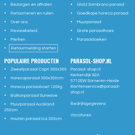
Bezorgen en afhalen
Glatz Sombrano parasol
Retourneren en ruilen
Goedkope horeca parasol
Over ons
Muurparasol
Reviewbeleid
Grote parasolhoes
Merken
Parasoldoeken
Retourmelding starten
POPULAIRE PRODUCTEN
PARASOL-SHOP.NL
Zweefparasol Capri 300x300
Parasol-shop.nl
Kerkendijk 92A
Horecaparasol 300x300cm
5712EW
Someren-Heide
klantenservice@
parasol-
Horeca parasolvoet 120kg
shop.nl
Balkonparasol Sunwave
Bedrijfsgegevens
Muurparasol Auckland
250cm
Vacatures
Houten parasol Ica 300cm