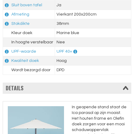
Sluit boven tafel
Ja
Afmeting
Vierkant 200x200cm
Stokdikte
38mm
Kleur doek
Marine blue
In hoogte verstelbaar
Nee
UPF-waarde
UPF 40+
Kwaliteit doek
Hoog
Wordt bezorgd door
DPD
DETAILS
In geopende stand staat de
Ica parasol op zijn mooist.
Het houten frame en Olefin
doek zorgen voor een mooi
schaduwoppervlak