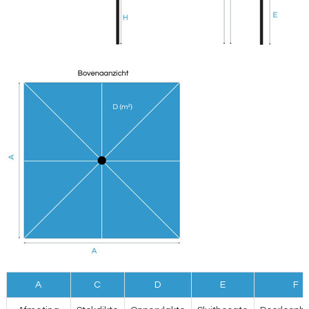
A
C
D
E
F