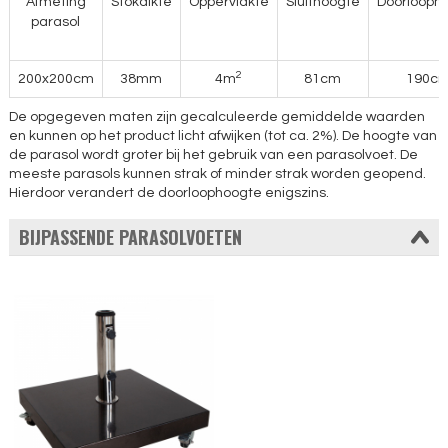
Afmeting
Stokdikte
Oppervlakte
Sluithoogte
Doorlooph
parasol
2
200x200cm
38mm
4m
81cm
190c
De opgegeven maten zijn gecalculeerde gemiddelde waarden
en kunnen op het product licht afwijken (tot ca. 2%). De hoogte van
de parasol wordt groter bij het gebruik van een parasolvoet. De
meeste parasols kunnen strak of minder strak worden geopend.
Hierdoor verandert de doorloophoogte enigszins.
BIJPASSENDE PARASOLVOETEN