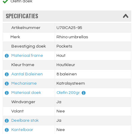
Olefin doek
SPECIFICATIES
Artikelnummer
U70ICA25-95
Merk
Rhino umbrellas
Bevestiging doek
Pockets
Materiaal frame
Hout
Kleur frame
Houtkleur
Aantal Baleinen
8 baleinen
Mechanisme
Katrolsysteem
Materiaal doek
Olefin 200gr.
Windvanger
Ja
Volant
Nee
Deelbare stok
Ja
Kantelbaar
Nee