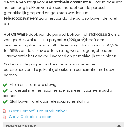
de baleinen zorgt voor een
stabiele constructie
. Door middel van
het omlaag trekken van de spanhendel kan de parasol
gemakkelijk geopend en gesloten worden. Het
telescoopsysteem
zorgt ervoor dat de parasol boven de tafel
sluit.
Het
Off White
doek van de parasol behoort tot
stofklasse 2
en is
2
van goede kwaliteit. Het
polyester (220g/m
)
heeft een
beschermingsfactor van UPF50+ en zorgt daardoor dat 97,5%
tot 99% van de ultraviolette straling wordt tegengehouden.
Daarnaast is het doek vuil werend en gemakkelijk te reinigen.
Onderaan de pagina vind je alle parasolvoeten en
parasolhoezen die je kunt gebruiken in combinatie met deze
parasol.
Klein en uitermate stevig
Uitgerust met het spanhendel systeem voor eenvoudig
openen
Sluit boven tafel door telescopische sluiting
®
Glatz-Fortino
-Pro-productflyer
Glatz-Collectie-stoffen
SPECIFICATIES