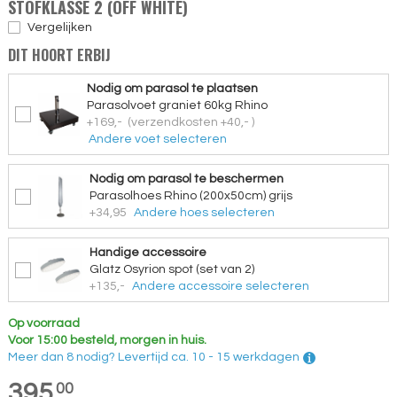
STOFKLASSE 2 (OFF WHITE)
Vergelijken
DIT HOORT ERBIJ
Nodig om parasol te plaatsen
Parasolvoet graniet 60kg Rhino
+169,-
(verzendkosten +40,- )
Andere voet selecteren
Nodig om parasol te beschermen
Parasolhoes Rhino (200x50cm) grijs
+34,95
Andere hoes selecteren
Handige accessoire
Glatz Osyrion spot (set van 2)
+135,-
Andere accessoire selecteren
Op voorraad
Voor 15:00 besteld, morgen in huis.
Meer dan 8 nodig?
Levertijd
ca. 10 - 15 werkdagen
395,
00