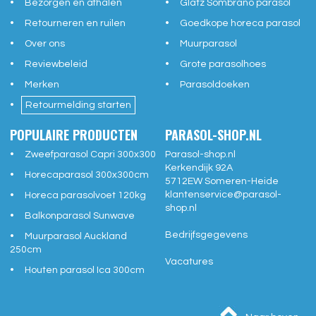
Bezorgen en afhalen
Glatz Sombrano parasol
Retourneren en ruilen
Goedkope horeca parasol
Over ons
Muurparasol
Reviewbeleid
Grote parasolhoes
Merken
Parasoldoeken
Retourmelding starten
POPULAIRE PRODUCTEN
PARASOL-SHOP.NL
Zweefparasol Capri 300x300
Parasol-shop.nl
Kerkendijk 92A
Horecaparasol 300x300cm
5712EW
Someren-Heide
klantenservice@
parasol-
Horeca parasolvoet 120kg
shop.nl
Balkonparasol Sunwave
Bedrijfsgegevens
Muurparasol Auckland
250cm
Vacatures
Houten parasol Ica 300cm