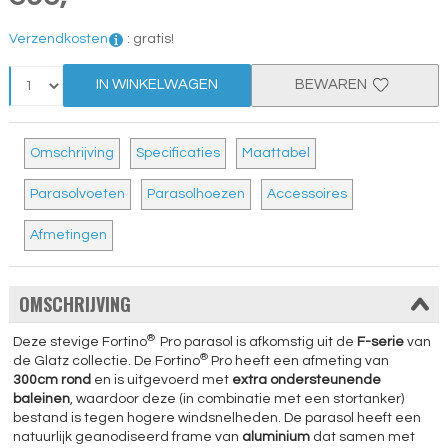
Verzendkosten
:
gratis!
IN WINKELWAGEN
BEWAREN
Omschrijving
Specificaties
Maattabel
Parasolvoeten
Parasolhoezen
Accessoires
Afmetingen
OMSCHRIJVING
®
Deze stevige Fortino
Pro parasol is afkomstig uit de
F-serie
van
®
de Glatz collectie. De Fortino
Pro heeft een afmeting van
300cm rond
en is uitgevoerd met
extra ondersteunende
baleinen
, waardoor deze (in combinatie met een stortanker)
bestand is tegen hogere windsnelheden. De parasol heeft een
natuurlijk geanodiseerd frame van
aluminium
dat samen met