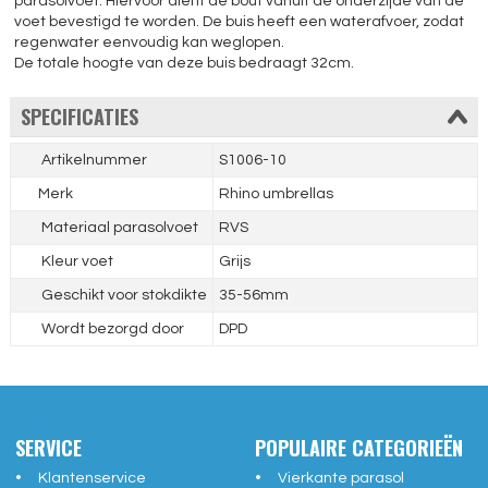
parasolvoet. Hiervoor dient de bout vanuit de onderzijde van de
voet bevestigd te worden. De buis heeft een waterafvoer, zodat
regenwater eenvoudig kan weglopen.
De totale hoogte van deze buis bedraagt 32cm.
SPECIFICATIES
Artikelnummer
S1006-10
Merk
Rhino umbrellas
Materiaal parasolvoet
RVS
Kleur voet
Grijs
Geschikt voor stokdikte
35-56mm
Wordt bezorgd door
DPD
SERVICE
POPULAIRE CATEGORIEËN
Klantenservice
Vierkante parasol