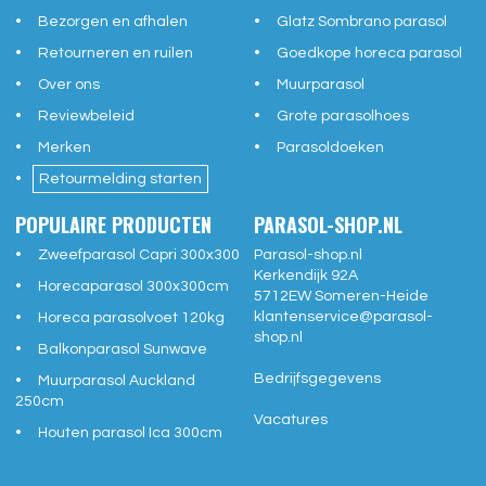
Bezorgen en afhalen
Glatz Sombrano parasol
Retourneren en ruilen
Goedkope horeca parasol
Over ons
Muurparasol
Reviewbeleid
Grote parasolhoes
Merken
Parasoldoeken
Retourmelding starten
POPULAIRE PRODUCTEN
PARASOL-SHOP.NL
Zweefparasol Capri 300x300
Parasol-shop.nl
Kerkendijk 92A
Horecaparasol 300x300cm
5712EW
Someren-Heide
klantenservice@
parasol-
Horeca parasolvoet 120kg
shop.nl
Balkonparasol Sunwave
Bedrijfsgegevens
Muurparasol Auckland
250cm
Vacatures
Houten parasol Ica 300cm