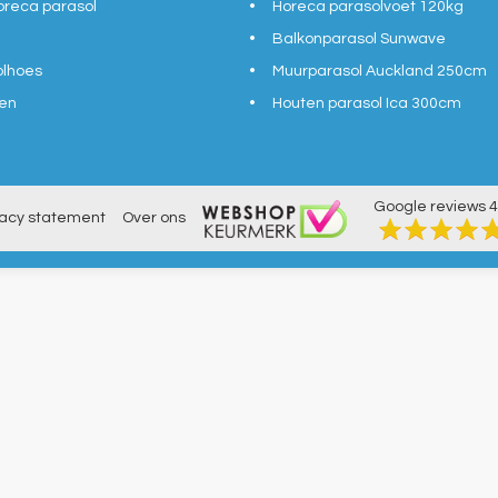
reca parasol
Horeca parasolvoet 120kg
Balkonparasol Sunwave
olhoes
Muurparasol Auckland 250cm
en
Houten parasol Ica 300cm
Google reviews
4
vacy statement
Over ons