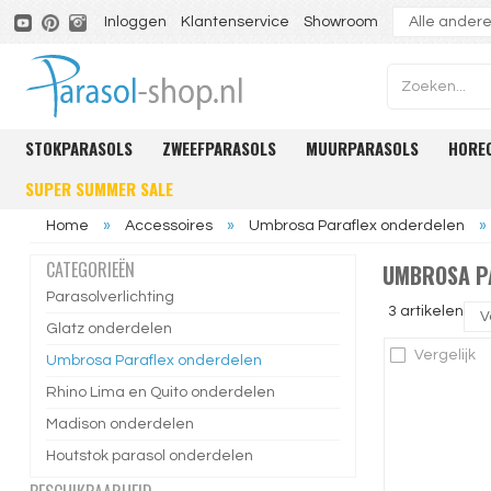
Inloggen
Klantenservice
Showroom
STOKPARASOLS
ZWEEFPARASOLS
MUURPARASOLS
HORE
SUPER SUMMER SALE
Home
»
Accessoires
»
Umbrosa Paraflex onderdelen
»
CATEGORIEËN
UMBROSA P
Parasolverlichting
3 artikelen
Glatz onderdelen
Vergelijk
Umbrosa Paraflex onderdelen
Rhino Lima en Quito onderdelen
Madison onderdelen
Houtstok parasol onderdelen