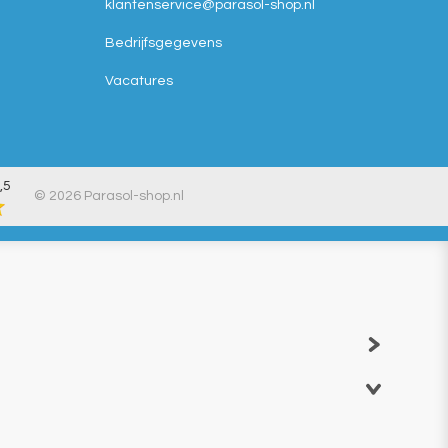
klantenservice@
parasol-shop.nl
Bedrijfsgegevens
Vacatures
,5
© 2026 Parasol-shop.nl