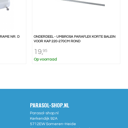
RAME NR. D
ONDERDEEL - UMBROSA PARAFLEX KORTE BALEIN
VOOR KAP 220-270CM ROND
19,
95
Op voorraad
PARASOL-SHOP.NL
Parasol-shop.nl
Kerkendijk 92A
5712EW
Someren-Heide