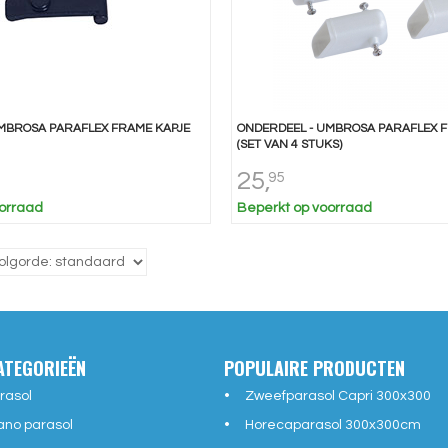
MBROSA PARAFLEX FRAME KAPJE
ONDERDEEL - UMBROSA PARAFLEX F
(SET VAN 4 STUKS)
25,
95
orraad
Beperkt op voorraad
ATEGORIEËN
POPULAIRE PRODUCTEN
rasol
Zweefparasol Capri 300x300
ano parasol
Horecaparasol 300x300cm