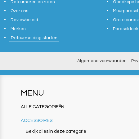
Retourneren en ruilen
Goedkope ho
Over ons
Muurparasol
Reviewbeleid
Grote paras
Merken
Parasoldoek
Retourmelding starten
Algemene voorwaarden
Pri
MENU
ALLE CATEGORIEËN
ACCESSOIRES
Bekijk alles in deze categorie