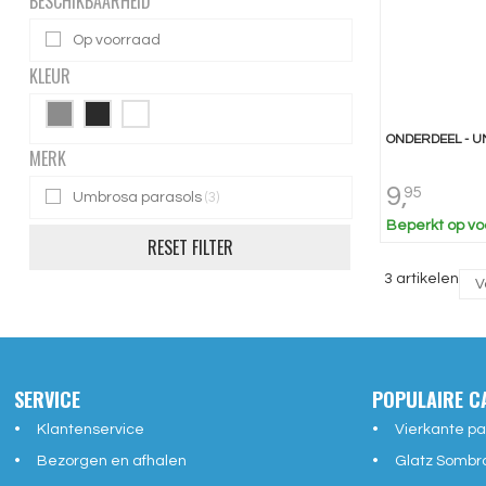
BESCHIKBAARHEID
Op voorraad
KLEUR
ONDERDEEL - U
MERK
9,
95
Umbrosa parasols
(3)
Beperkt op vo
RESET FILTER
3 artikelen
SERVICE
POPULAIRE C
Klantenservice
Vierkante pa
Bezorgen en afhalen
Glatz Sombr