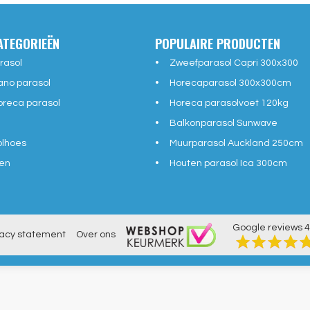
ATEGORIEËN
POPULAIRE PRODUCTEN
rasol
Zweefparasol Capri 300x300
ano parasol
Horecaparasol 300x300cm
reca parasol
Horeca parasolvoet 120kg
Balkonparasol Sunwave
olhoes
Muurparasol Auckland 250cm
en
Houten parasol Ica 300cm
Google reviews
4
vacy statement
Over ons