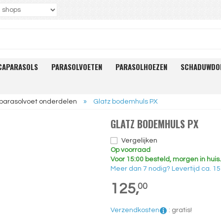
CAPARASOLS
PARASOLVOETEN
PARASOLHOEZEN
SCHADUWDO
 parasolvoet onderdelen
»
Glatz bodemhuls PX
GLATZ BODEMHULS PX
Vergelijken
Op voorraad
Voor 15:00 besteld, morgen in huis.
Meer dan 7 nodig?
Levertijd
ca. 1
125,
00
Verzendkosten
:
gratis!