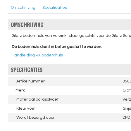
Omschrijving
Specificaties
OMSCHRIJVING
Glatz bodemhuls van verzinkt staal geschikt voor de Glatz Sun
De bodemhuls dient in beton gestort te worden.
Handleiding PX bodemhuls
SPECIFICATIES
Artikelnummer
350
Merk
Glat
Materiaal parasolvoet
Verz
Kleur voet
Grijs
Wordt bezorgd door
DPD