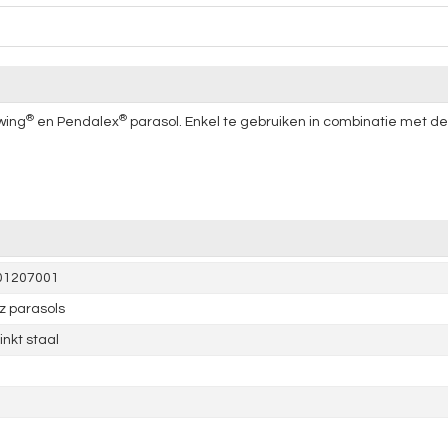
®
®
wing
en Pendalex
parasol. Enkel te gebruiken in combinatie met d
01207001
z parasols
inkt staal