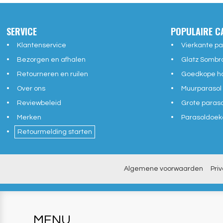
SERVICE
POPULAIRE C
Klantenservice
Vierkante pa
Bezorgen en afhalen
Glatz Sombr
Retourneren en ruilen
Goedkope ho
Over ons
Muurparasol
Reviewbeleid
Grote paras
Merken
Parasoldoek
Retourmelding starten
Algemene voorwaarden
Pri
MENU