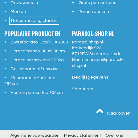
Reviewbeleid
Grote parasolhoes
Merken
Parasoldoeken
Retourmelding starten
POPULAIRE PRODUCTEN
PARASOL-SHOP.NL
Zweefparasol Capri 300x300
Parasol-shop.nl
Kerkendijk 92A
Horecaparasol 300x300cm
5712EW
Someren-Heide
klantenservice@
parasol-
Horeca parasolvoet 120kg
shop.nl
Balkonparasol Sunwave
Bedrijfsgegevens
Muurparasol Auckland
250cm
Vacatures
Houten parasol Ica 300cm
Naar boven
Algemene voorwaarden
Privacy statement
Over ons