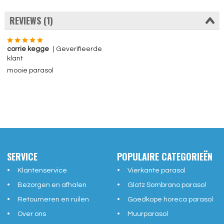
REVIEWS (1)
corrie kegge
| Geverifieerde
klant
mooie parasol
SERVICE
POPULAIRE CATEGORIEËN
Klantenservice
Vierkante parasol
Bezorgen en afhalen
Glatz Sombrano parasol
Retourneren en ruilen
Goedkope horeca parasol
Over ons
Muurparasol