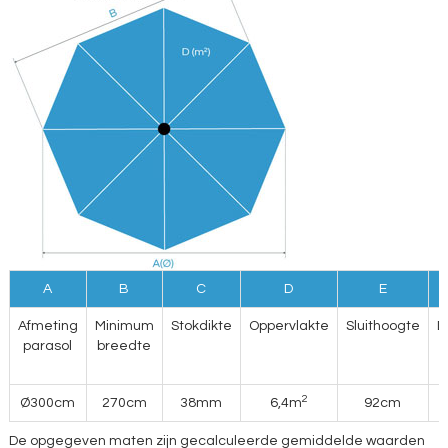
A
B
C
D
E
Afmeting
Minimum
Stokdikte
Oppervlakte
Sluithoogte
D
parasol
breedte
2
Ø300cm
270cm
38mm
6,4m
92cm
De opgegeven maten zijn gecalculeerde gemiddelde waarden