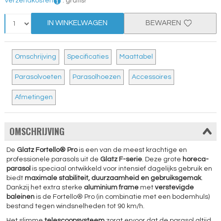
Verzendkosten
:
gratis!
IN WINKELWAGEN
BEWAREN
Omschrijving
Specificaties
Maattabel
Parasolvoeten
Parasolhoezen
Accessoires
Afmetingen
OMSCHRIJVING
De
Glatz Fortello® Pro
is een van de meest krachtige en
professionele parasols uit de
Glatz F-serie
. Deze grote
horeca-
parasol
is speciaal ontwikkeld voor intensief dagelijks gebruik en
biedt
maximale stabiliteit, duurzaamheid en gebruiksgemak
.
Dankzij het extra sterke
aluminium frame
met
verstevigde
baleinen
is de Fortello® Pro (in combinatie met een bodemhuls)
bestand tegen windsnelheden tot 90 km/h.
Het slimme
telescoopsysteem
zorgt ervoor dat de parasol altijd