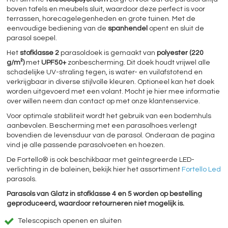
boven tafels en meubels sluit, waardoor deze perfect is voor
terrassen, horecagelegenheden en grote tuinen. Met de
eenvoudige bediening van de
spanhendel
opent en sluit de
parasol soepel.
Het
stofklasse 2
parasoldoek is gemaakt van
polyester (220
g/m²)
met
UPF50+
zonbescherming. Dit doek houdt vrijwel alle
schadelijke UV-straling tegen, is water- en vuilafstotend en
verkrijgbaar in diverse stijlvolle kleuren. Optioneel kan het doek
worden uitgevoerd met een volant. Mocht je hier mee informatie
over willen neem dan contact op met onze klantenservice.
Voor optimale stabiliteit wordt het gebruik van een bodemhuls
aanbevolen. Bescherming met een parasolhoes verlengt
bovendien de levensduur van de parasol. Onderaan de pagina
vind je alle passende parasolvoeten en hoezen.
De Fortello® is ook beschikbaar met geïntegreerde LED-
verlichting in de baleinen, bekijk hier het assortiment
Fortello Led
parasols.
Parasols van Glatz in stofklasse 4 en 5 worden op bestelling
geproduceerd, waardoor retourneren niet mogelijk is.
Telescopisch openen en sluiten