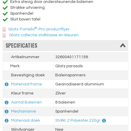
Extra stevig door ondersteunende baleinen
Strakke uitvoering
Spanhendel
Sluit boven tafel
®
Glatz-Fortello
-Pro-productflyer
Glatz-collectie stofklasse en kleuren
SPECIFICATIES
Artikelnummer
32600401171158
Merk
Glatz parasols
Bevestiging doek
Baleinspanners
Materiaal frame
Geanodiseerd aluminium
Kleur frame
Zilver
Aantal Baleinen
8 baleinen
Mechanisme
Spanhendel
Materiaal doek
Stofkl. 2 Polyester 220gr.
Windvanger
Nee