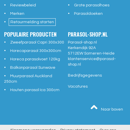
Reviewbeleid
Grote parasolhoes
Merken
Parasoldoeken
Retourmelding starten
POPULAIRE PRODUCTEN
PARASOL-SHOP.NL
Zweefparasol Capri 300x300
Parasol-shop.nl
Kerkendijk 92A
Horecaparasol 300x300cm
5712EW
Someren-Heide
klantenservice@
parasol-
Horeca parasolvoet 120kg
shop.nl
Balkonparasol Sunwave
Bedrijfsgegevens
Muurparasol Auckland
250cm
Vacatures
Houten parasol Ica 300cm
Naar boven