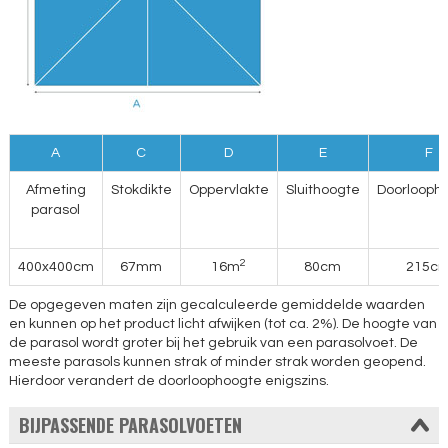
A
C
D
E
F
Afmeting
Stokdikte
Oppervlakte
Sluithoogte
Doorlooph
parasol
2
400x400cm
67mm
16m
80cm
215c
De opgegeven maten zijn gecalculeerde gemiddelde waarden
en kunnen op het product licht afwijken (tot ca. 2%). De hoogte van
de parasol wordt groter bij het gebruik van een parasolvoet. De
meeste parasols kunnen strak of minder strak worden geopend.
Hierdoor verandert de doorloophoogte enigszins.
BIJPASSENDE PARASOLVOETEN