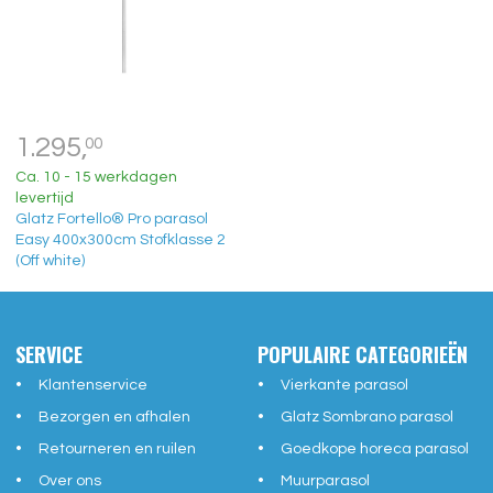
1.295,
00
Ca. 10 - 15 werkdagen
levertijd
Glatz Fortello® Pro parasol
Easy 400x300cm Stofklasse 2
(Off white)
SERVICE
POPULAIRE CATEGORIEËN
Klantenservice
Vierkante parasol
Bezorgen en afhalen
Glatz Sombrano parasol
Retourneren en ruilen
Goedkope horeca parasol
Over ons
Muurparasol