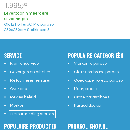
1.995,
00
Leverbaar in meerdere
uitvoeringen
Glatz Fortero® Pro parasol
350x350cm Stofklasse 5
SERVICE
POPULAIRE CATEGORIEËN
Klantenservice
Vierkante parasol
Bezorgen en afhalen
Glatz Sombrano parasol
Retourneren en ruilen
Goedkope horeca parasol
Over ons
Muurparasol
Reviewbeleid
Grote parasolhoes
Merken
Parasoldoeken
Retourmelding starten
POPULAIRE PRODUCTEN
PARASOL-SHOP.NL