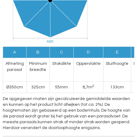
A
B
C
D
E
Afmeting
Minimum
Stokdikte
Oppervlakte
Sluithoogte
D
parasol
breedte
2
Ø350cm
325cm
55mm
8,7m
133cm
De opgegeven maten zijn gecalculeerde gemiddelde waarden
en kunnen op het product licht afwijken (tot ca. 2%). De
hoogtematen zijn gebaseerd op een bodemhuls. De hoogte van
de parasol wordt groter bij het gebruik van een parasolvoet. De
meeste parasols kunnen strak of minder strak worden geopend.
Hierdoor verandert de doorloophoogte enigszins.