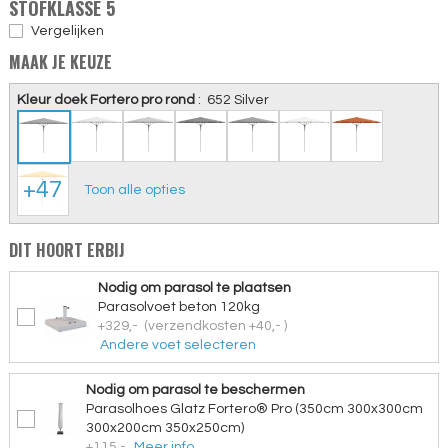
STOFKLASSE 5
Vergelijken
MAAK JE KEUZE
Kleur doek Fortero pro rond
:
652 Silver
+47
Toon alle opties
DIT HOORT ERBIJ
Nodig om parasol te plaatsen
Parasolvoet beton 120kg
+329,-
(verzendkosten +40,- )
Andere voet selecteren
Nodig om parasol te beschermen
Parasolhoes Glatz Fortero® Pro (350cm 300x300cm
300x200cm 350x250cm)
+115,-
Meer info