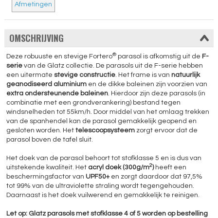
Afmetingen
OMSCHRIJVING
®
Deze robuuste en stevige Fortero
parasol is afkomstig uit de
F-
serie
van de Glatz collectie. De parasols uit de F-serie hebben
een uitermate
stevige constructie
. Het frame is van
natuurlijk
geanodiseerd aluminium
en de dikke baleinen zijn voorzien van
extra ondersteunende baleinen
. Hierdoor zijn deze parasols (in
combinatie met een grondverankering) bestand tegen
windsnelheden tot 55km/h. Door middel van het omlaag trekken
van de spanhendel kan de parasol gemakkelijk geopend en
gesloten worden. Het
telescoopsysteem
zorgt ervoor dat de
parasol boven de tafel sluit.
Het doek van de parasol behoort tot stofklasse 5 en is dus van
2
uitstekende kwaliteit. Het
acryl doek (300g/m
)
heeft een
beschermingsfactor van
UPF50+
en zorgt daardoor dat 97,5%
tot 99% van de ultraviolette straling wordt tegengehouden.
Daarnaast is het doek vuilwerend en gemakkelijk te reinigen.
Let op: Glatz parasols met stofklasse 4 of 5 worden op bestelling