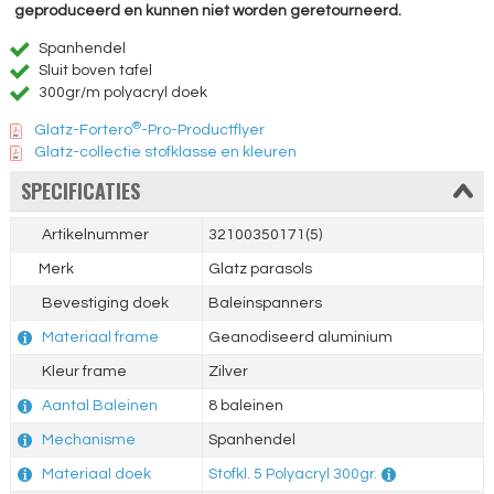
geproduceerd en kunnen niet worden geretourneerd.
Spanhendel
Sluit boven tafel
300gr/m polyacryl doek
®
Glatz-Fortero
-Pro-Productflyer
Glatz-collectie stofklasse en kleuren
SPECIFICATIES
Artikelnummer
32100350171(5)
Merk
Glatz parasols
Bevestiging doek
Baleinspanners
Materiaal frame
Geanodiseerd aluminium
Kleur frame
Zilver
Aantal Baleinen
8 baleinen
Mechanisme
Spanhendel
Materiaal doek
Stofkl. 5 Polyacryl 300gr.