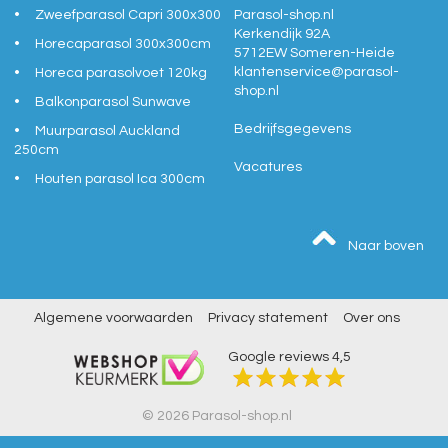
Zweefparasol Capri 300x300
Parasol-shop.nl
Kerkendijk 92A
Horecaparasol 300x300cm
5712EW
Someren-Heide
klantenservice@
parasol-
Horeca parasolvoet 120kg
shop.nl
Balkonparasol Sunwave
Bedrijfsgegevens
Muurparasol Auckland
250cm
Vacatures
Houten parasol Ica 300cm
Naar boven
Algemene voorwaarden
Privacy statement
Over ons
Google reviews
4,5
© 2026 Parasol-shop.nl