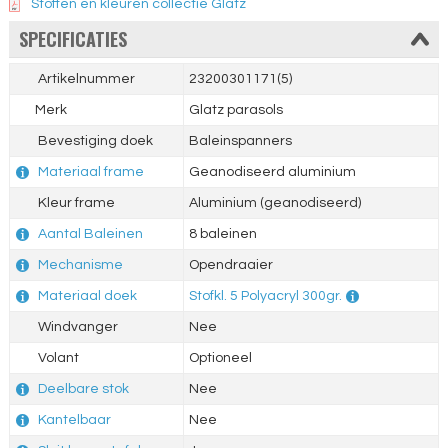
Stoffen en kleuren collectie Glatz
SPECIFICATIES
Artikelnummer
23200301171(5)
Merk
Glatz parasols
Bevestiging doek
Baleinspanners
Materiaal frame
Geanodiseerd aluminium
Kleur frame
Aluminium (geanodiseerd)
Aantal Baleinen
8 baleinen
Mechanisme
Opendraaier
Materiaal doek
Stofkl. 5 Polyacryl 300gr.
Windvanger
Nee
Volant
Optioneel
Deelbare stok
Nee
Kantelbaar
Nee