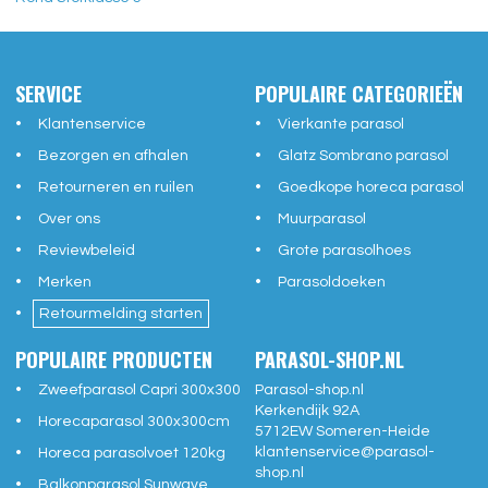
SERVICE
POPULAIRE CATEGORIEËN
Klantenservice
Vierkante parasol
Bezorgen en afhalen
Glatz Sombrano parasol
Retourneren en ruilen
Goedkope horeca parasol
Over ons
Muurparasol
Reviewbeleid
Grote parasolhoes
Merken
Parasoldoeken
Retourmelding starten
POPULAIRE PRODUCTEN
PARASOL-SHOP.NL
Zweefparasol Capri 300x300
Parasol-shop.nl
Kerkendijk 92A
Horecaparasol 300x300cm
5712EW
Someren-Heide
klantenservice@
parasol-
Horeca parasolvoet 120kg
shop.nl
Balkonparasol Sunwave