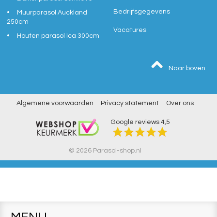
Bedrijfsgegevens
Muurparasol Auckland
250cm
Vacatures
Houten parasol Ica 300cm
Naar boven
Algemene voorwaarden
Privacy statement
Over ons
Google reviews
4,5
© 2026 Parasol-shop.nl
MENU