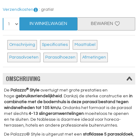
Verzendkosten
:
gratis!
IN WINKELWAGEN
BEWAREN
Omschrijving
Specificaties
Maattabel
Parasolvoeten
Parasolhoezen
Afmetingen
OMSCHRIJVING
®
De
Palazzo
Style
overtuigt met grote prestaties en
hoge
gebruiksvriendelijkheid
. Dankzij de sterke constructie en
in
combinatie met de bodemhuls is deze parasol bestand tegen
windsnelheden tot 105 km/u.
Ondanks het formaat is de parasol
met slechts
4-13 slingeromwentelingen
moeiteloos te openen
en te sluiten. De Noblesse is daarmee ideaal voor horeca-
terrassen, hotels en andere professionele buitenruimtes.
De Palazzo® Style is uitgerust met een
stofklasse 5 parasoldoek
,