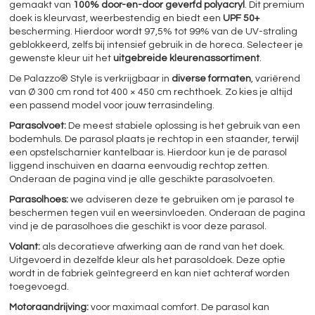
gemaakt van
100% door-en-door geverfd polyacryl
. Dit premium
doek is kleurvast, weerbestendig en biedt een
UPF 50+
bescherming. Hierdoor wordt 97,5% tot 99% van de UV-straling
geblokkeerd, zelfs bij intensief gebruik in de horeca. Selecteer je
gewenste kleur uit het
uitgebreide kleurenassortiment
.
De Palazzo® Style is verkrijgbaar in
diverse formaten
, variërend
van Ø 300 cm rond tot 400 × 450 cm rechthoek. Zo kies je altijd
een passend model voor jouw terrasindeling.
Parasolvoet:
De meest stabiele oplossing is het gebruik van een
bodemhuls. De parasol plaats je rechtop in een staander, terwijl
een opstelscharnier kantelbaar is. Hierdoor kun je de parasol
liggend inschuiven en daarna eenvoudig rechtop zetten.
Onderaan de pagina vind je alle geschikte parasolvoeten.
Parasolhoes:
we adviseren deze te gebruiken om je parasol te
beschermen tegen vuil en weersinvloeden. Onderaan de pagina
vind je de parasolhoes die geschikt is voor deze parasol.
Volant:
als decoratieve afwerking aan de rand van het doek.
Uitgevoerd in dezelfde kleur als het parasoldoek. Deze optie
wordt in de fabriek geïntegreerd en kan niet achteraf worden
toegevoegd.
Motoraandrijving:
voor maximaal comfort. De parasol kan