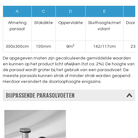
A
C
D
E
Afmeting
Stokdikte
Oppervlakte
Sluithoogte/met
Doorl
parasol
volant
2
300x300cm
105mm
9m
142/117cm
23
De opgegeven maten zijn gecalculeerde gemiddelde waarden
en kunnen op het product licht afwijken (tot ca. 2%). De hoogte van
de parasol wordt groter bij het gebruik van een parasolvoet. De
meeste parasols kunnen strak of minder strak worden geopend.
Hierdoor verandert de doorloophoogte enigszins.
BIJPASSENDE PARASOLVOETEN