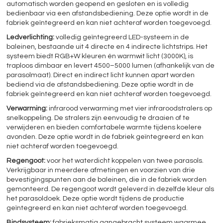
automatisch worden geopend en gesloten en is volledig
bedienbaar via een afstandsbediening. Deze optie wordt in de
fabriek geïntegreerd en kan niet achteraf worden toegevoegd.
Ledverlichting:
volledig geïntegreerd LED-systeem in de
baleinen, bestaande uit 4 directe en 4 indirecte lichtstrips. Het
systeem biedt RGB+W kleuren én warmwit licht (3000K), is
traploos dimbaar en levert 4500–5000 lumen (afhankelijk van de
parasolmaat). Direct en indirect licht kunnen apart worden
bediend via de afstandsbediening. Deze optie wordt in de
fabriek geïntegreerd en kan niet achteraf worden toegevoegd.
Verwarming:
infrarood verwarming met vier infraroodstralers op
snelkoppeling. De stralers zijn eenvoudig te draaien of te
verwijderen en bieden comfortabele warmte tijdens koelere
avonden. Deze optie wordt in de fabriek geïntegreerd en kan
niet achteraf worden toegevoegd.
Regengoot:
voor het waterdicht koppelen van twee parasols.
Verkrijgbaar in meerdere afmetingen en voorzien van drie
bevestigingspunten aan de baleinen, die in de fabriek worden
gemonteerd. De regengoot wordt geleverd in dezelfde kleur als
het parasoldoek. Deze optie wordt tijdens de productie
geïntegreerd en kan niet achteraf worden toegevoegd.
Bindsysteem:
fabrieksmatig aangebracht systeem waarmee