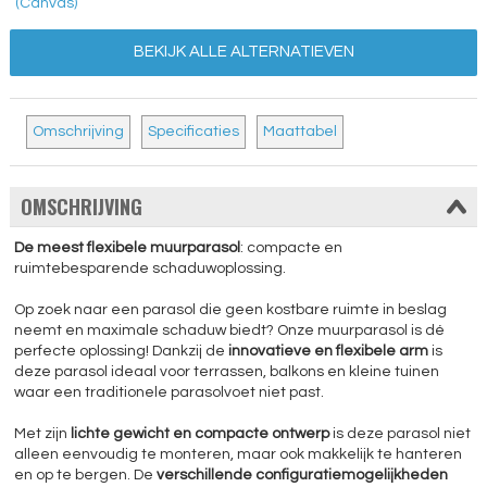
(Canvas)
BEKIJK ALLE ALTERNATIEVEN
Omschrijving
Specificaties
Maattabel
OMSCHRIJVING
De meest flexibele muurparasol
: compacte en
ruimtebesparende schaduwoplossing.
Op zoek naar een parasol die geen kostbare ruimte in beslag
neemt en maximale schaduw biedt? Onze muurparasol is dé
perfecte oplossing! Dankzij de
innovatieve en flexibele arm
is
deze parasol ideaal voor terrassen, balkons en kleine tuinen
waar een traditionele parasolvoet niet past.
Met zijn
lichte gewicht en compacte ontwerp
is deze parasol niet
alleen eenvoudig te monteren, maar ook makkelijk te hanteren
en op te bergen. De
verschillende configuratiemogelijkheden