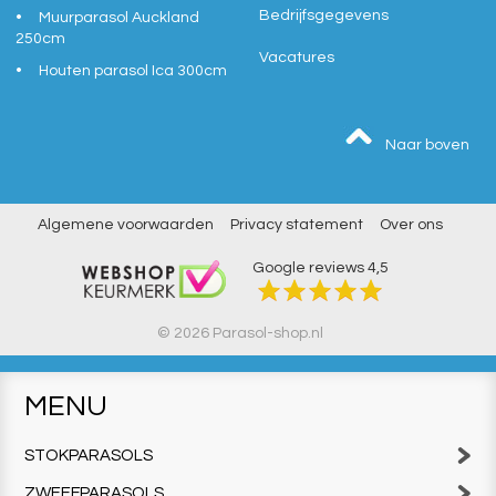
Bedrijfsgegevens
Muurparasol Auckland
250cm
Vacatures
Houten parasol Ica 300cm
Naar boven
Algemene voorwaarden
Privacy statement
Over ons
Google reviews
4,5
© 2026 Parasol-shop.nl
MENU
STOKPARASOLS
ZWEEFPARASOLS