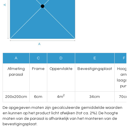
A
C
D
E
F
Afmeting
Frame
Oppervlakte
Bevestigingsplaat
Hoogt
parasol
arm
laags
punt
2
200x200cm
6cm
4m
34cm
70c
De opgegeven maten zijn gecalculeerde gemiddelde waarden
en kunnen op het product licht afwijken (tot ca. 2%). De hoogte
maten van de parasol is afhankelijk van het monteren van de
bevestigingsplaat.