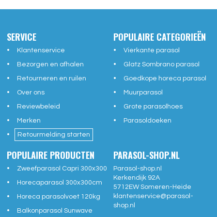
SERVICE
POPULAIRE CATEGORIEËN
Klantenservice
Vierkante parasol
Bezorgen en afhalen
Glatz Sombrano parasol
Retourneren en ruilen
Goedkope horeca parasol
Over ons
Muurparasol
Reviewbeleid
Grote parasolhoes
Merken
Parasoldoeken
Retourmelding starten
POPULAIRE PRODUCTEN
PARASOL-SHOP.NL
Zweefparasol Capri 300x300
Parasol-shop.nl
Kerkendijk 92A
Horecaparasol 300x300cm
5712EW
Someren-Heide
klantenservice@
parasol-
Horeca parasolvoet 120kg
shop.nl
Balkonparasol Sunwave