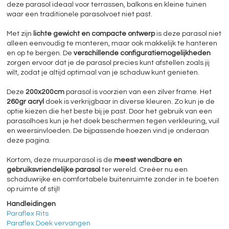
deze parasol ideaal voor terrassen, balkons en kleine tuinen
waar een traditionele parasolvoet niet past.
Met zijn
lichte gewicht en compacte ontwerp
is deze parasol niet
alleen eenvoudig te monteren, maar ook makkelijk te hanteren
en op te bergen. De
verschillende configuratiemogelijkheden
zorgen ervoor dat je de parasol precies kunt afstellen zoals jij
wilt, zodat je altijd optimaal van je schaduw kunt genieten.
Deze
200x200cm
parasol is voorzien van een zilver frame. Het
260gr acryl
doek is verkrijgbaar in diverse kleuren. Zo kun je de
optie kiezen die het beste bij je past. Door het gebruik van een
parasolhoes kun je het doek beschermen tegen verkleuring, vuil
en weersinvloeden. De bijpassende hoezen vind je onderaan
deze pagina.
Kortom, deze muurparasol is de
meest wendbare en
gebruiksvriendelijke parasol
ter wereld. Creëer nu een
schaduwrijke en comfortabele buitenruimte zonder in te boeten
op ruimte of stijl!
Handleidingen
Paraflex Rits
Paraflex Doek vervangen