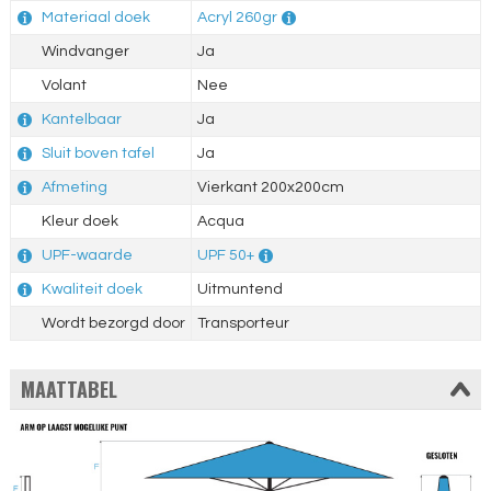
Materiaal doek
Acryl 260gr
Windvanger
Ja
Volant
Nee
Kantelbaar
Ja
Sluit boven tafel
Ja
Afmeting
Vierkant 200x200cm
Kleur doek
Acqua
UPF-waarde
UPF 50+
Kwaliteit doek
Uitmuntend
Wordt bezorgd door
Transporteur
MAATTABEL