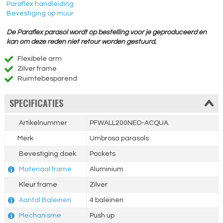
Paraflex handleiding
Bevestiging op muur
De Paraflex parasol wordt op bestelling voor je geproduceerd en
kan om deze reden niet retour worden gestuurd.
Flexibele arm
Zilver frame
Ruimtebesparend
SPECIFICATIES
Artikelnummer
PFWALL200NEO-ACQUA
Merk
Umbrosa parasols
Bevestiging doek
Pockets
Materiaal frame
Aluminium
Kleur frame
Zilver
Aantal Baleinen
4 baleinen
Mechanisme
Push up