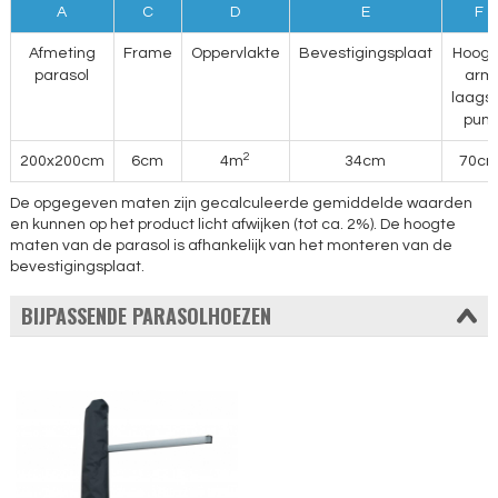
A
C
D
E
F
Afmeting
Frame
Oppervlakte
Bevestigingsplaat
Hoogt
parasol
arm
laags
punt
2
200x200cm
6cm
4m
34cm
70c
De opgegeven maten zijn gecalculeerde gemiddelde waarden
en kunnen op het product licht afwijken (tot ca. 2%). De hoogte
maten van de parasol is afhankelijk van het monteren van de
bevestigingsplaat.
BIJPASSENDE PARASOLHOEZEN