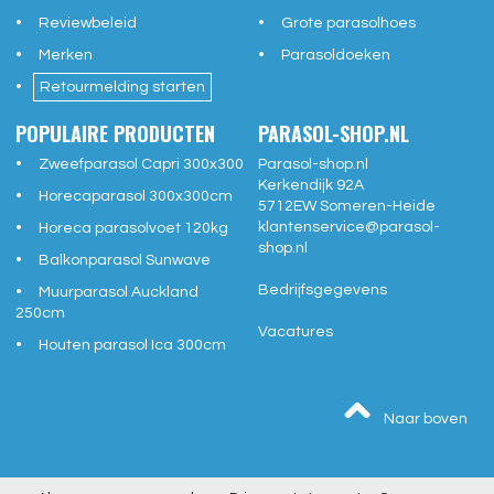
Reviewbeleid
Grote parasolhoes
Merken
Parasoldoeken
Retourmelding starten
POPULAIRE PRODUCTEN
PARASOL-SHOP.NL
Zweefparasol Capri 300x300
Parasol-shop.nl
Kerkendijk 92A
Horecaparasol 300x300cm
5712EW
Someren-Heide
klantenservice@
parasol-
Horeca parasolvoet 120kg
shop.nl
Balkonparasol Sunwave
Bedrijfsgegevens
Muurparasol Auckland
250cm
Vacatures
Houten parasol Ica 300cm
Naar boven