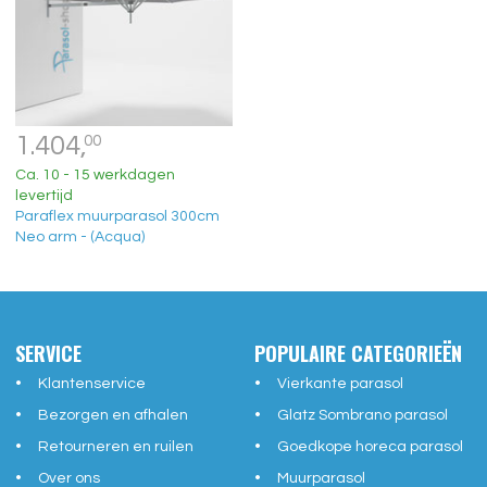
1.404,
00
Ca. 10 - 15 werkdagen
levertijd
Paraflex muurparasol 300cm
Neo arm - (Acqua)
SERVICE
POPULAIRE CATEGORIEËN
Klantenservice
Vierkante parasol
Bezorgen en afhalen
Glatz Sombrano parasol
Retourneren en ruilen
Goedkope horeca parasol
Over ons
Muurparasol