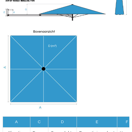
A
C
D
E
F