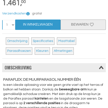
1.461,
00
Verzendkosten
:
gratis!
IN WINKELWAGEN
BEWAREN
Omschrijving
Specificaties
Maattabel
Parasolhoezen
Kleuren
Afmetingen
OMSCHRIJVING
PARAFLEX: DE MUURPARASOL NUMMER ÉÉN
Is een ideale oplossing voor wie geen grote voet op het terras of
balkon wil hebben staan. Dankzij de
beweegbare arm
kun je
gemakkelijk schaduw creëren. Met één druk op de knop kun je
de Paraflex parasol
kantelen
en de laagstaande zon weren. De
parasol is op
2 verschillende posities
in de draagarm te
plaatsen, deze posities vind je terug in de video.