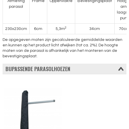
Afmeting
Frame
Oppervlakte
Bevestigingsplaat
Hoogt
parasol
arm
laags
punt
2
230x230cm
6cm
5,3m
34cm
70c
De opgegeven maten zijn gecalculeerde gemiddelde waarden
en kunnen op het product licht afwijken (tot ca. 2%). De hoogte
maten van de parasol is afhankelijk van het monteren van de
bevestigingsplaat.
BIJPASSENDE PARASOLHOEZEN