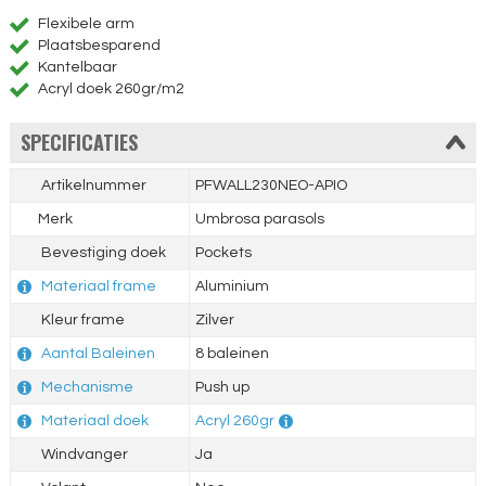
Flexibele arm
Plaatsbesparend
Kantelbaar
Acryl doek 260gr/m2
SPECIFICATIES
Artikelnummer
PFWALL230NEO-APIO
Merk
Umbrosa parasols
Bevestiging doek
Pockets
Materiaal frame
Aluminium
Kleur frame
Zilver
Aantal Baleinen
8 baleinen
Mechanisme
Push up
Materiaal doek
Acryl 260gr
Windvanger
Ja