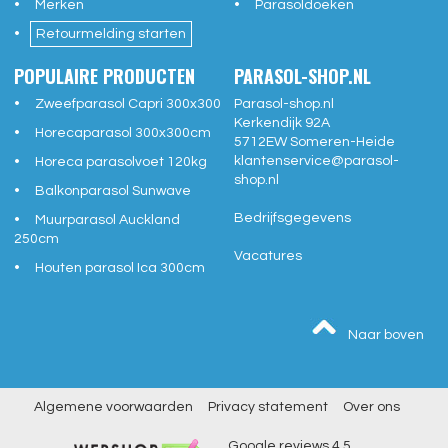
Merken
Parasoldoeken
Retourmelding starten
POPULAIRE PRODUCTEN
PARASOL-SHOP.NL
Zweefparasol Capri 300x300
Parasol-shop.nl
Kerkendijk 92A
Horecaparasol 300x300cm
5712EW
Someren-Heide
klantenservice@
parasol-
Horeca parasolvoet 120kg
shop.nl
Balkonparasol Sunwave
Bedrijfsgegevens
Muurparasol Auckland
250cm
Vacatures
Houten parasol Ica 300cm
Naar boven
Algemene voorwaarden
Privacy statement
Over ons
Google reviews
4,5