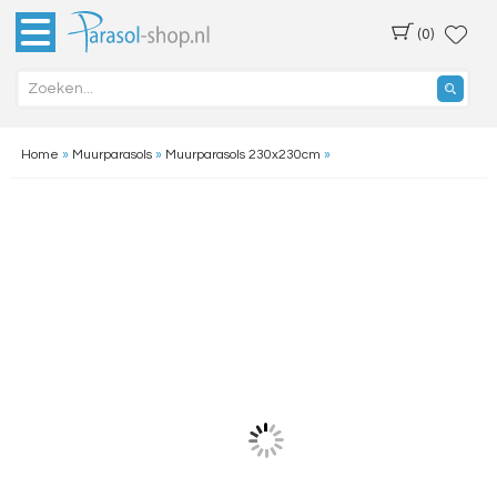
(0)
Home
»
Muurparasols
»
Muurparasols 230x230cm
»