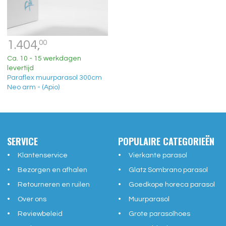
1.404,
00
Ca. 10 - 15 werkdagen
levertijd
Paraflex muurparasol 300cm
Neo arm - (Apio)
SERVICE
POPULAIRE CATEGORIEËN
Klantenservice
Vierkante parasol
Bezorgen en afhalen
Glatz Sombrano parasol
Retourneren en ruilen
Goedkope horeca parasol
Over ons
Muurparasol
Reviewbeleid
Grote parasolhoes