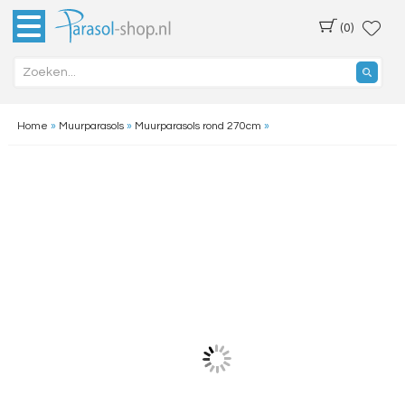
(0)
Home
»
Muurparasols
»
Muurparasols rond 270cm
»