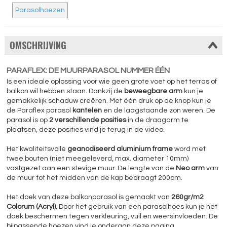
Parasolhoezen
OMSCHRIJVING
PARAFLEX: DE MUURPARASOL NUMMER ÉÉN
Is een ideale oplossing voor wie geen grote voet op het terras of
balkon wil hebben staan. Dankzij de
beweegbare arm
kun je
gemakkelijk schaduw creëren. Met één druk op de knop kun je
de Paraflex parasol
kantelen
en de laagstaande zon weren. De
parasol is op
2 verschillende posities
in de draagarm te
plaatsen, deze posities vind je terug in de video.
Het kwaliteitsvolle
geanodiseerd aluminium frame
word met
twee bouten (niet meegeleverd, max. diameter 10mm)
vastgezet aan een stevige muur. De lengte van de
Neo arm
van
de muur tot het midden van de kap bedraagt 200cm.
Het doek van deze balkonparasol is gemaakt van
260gr/m2
Colorum (Acryl)
. Door het gebruik van een parasolhoes kun je het
doek beschermen tegen verkleuring, vuil en weersinvloeden. De
bijpassende hoezen vind je onderaan deze pagina.