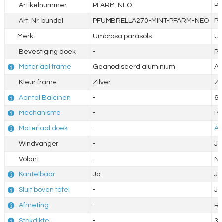
Artikelnummer
PFARM-NEO
P
Art. Nr. bundel
PFUMBRELLA270-MINT-PFARM-NEO
P
Merk
Umbrosa parasols
Um
Bevestiging doek
-
Po
Materiaal frame
Geanodiseerd aluminium
Al
Kleur frame
Zilver
Zi
Aantal Baleinen
-
6 
Mechanisme
-
Pu
Materiaal doek
-
Ac
Windvanger
-
Ja
Volant
-
N
Kantelbaar
Ja
Ja
Sluit boven tafel
-
Ja
Afmeting
-
R
Stokdikte
-
3