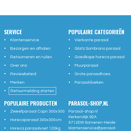
SERVICE
POPULAIRE CATEGORIEËN
Klantenservice
Vierkante parasol
Bezorgen en afhalen
Glatz Sombrano parasol
Retourneren en ruilen
Goedkope horeca parasol
Over ons
Muurparasol
Reviewbeleid
Grote parasolhoes
Merken
Parasoldoeken
Retourmelding starten
POPULAIRE PRODUCTEN
PARASOL-SHOP.NL
Zweefparasol Capri 300x300
Parasol-shop.nl
Kerkendijk 92A
Horecaparasol 300x300cm
5712EW
Someren-Heide
klantenservice@
parasol-
Horeca parasolvoet 120kg