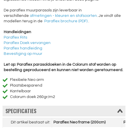
De paraflex muurparasols zijn leverbaar in
verschillende
afmetingen - kleuren en stofsoorten
. Je vindt alle
modellen terug in de
Paraflex brochure (PDF)
.
Handleidingen
Paraflex Rits
Paraflex Doek vervangen
Paraflex handleiding
Bevestiging op muur
Let op: Paraflex parasoldoeken in de Colorum stof worden op
bestelling geproduceerd en kunnen niet worden geretourneerd.
Flexibele Neo arm
Plaatsbesparend
Kantelbaar
Colorum doek 260gr/m2
SPECIFICATIES
Dit artikel bestaat uit:
Paraflex Neo frame (200cm)
Pa