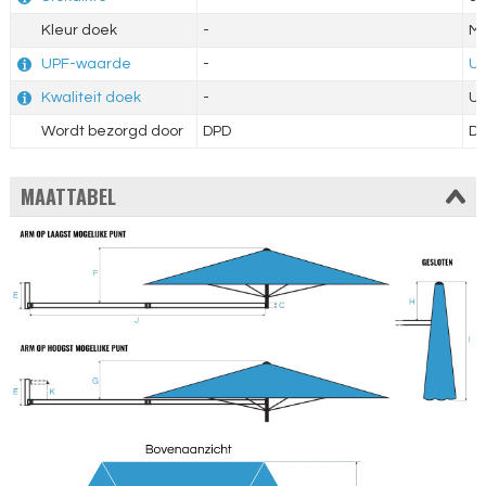
Kleur doek
-
Mi
UPF-waarde
-
UP
Kwaliteit doek
-
Ui
Wordt bezorgd door
DPD
D
MAATTABEL