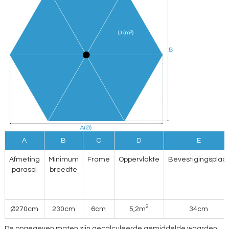
A
B
C
D
E
Afmeting
Minimum
Frame
Oppervlakte
Bevestigingsplaa
parasol
breedte
2
Ø270cm
230cm
6cm
5,2m
34cm
De opgegeven maten zijn gecalculeerde gemiddelde waarden