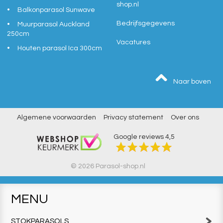
shop.nl
Balkonparasol Sunwave
Bedrijfsgegevens
Muurparasol Auckland
250cm
Vacatures
Houten parasol Ica 300cm
Naar boven
Algemene voorwaarden
Privacy statement
Over ons
Google reviews
4,5
© 2026 Parasol-shop.nl
MENU
STOKPARASOLS