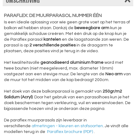
OMSCHRIJVING
PARAFLEX: DE MUURPARASOL NUMMER ÉÉN
Is een ideale oplossing voor wie geen grote voet op het terras of
balkon wil hebben staan. Dankzij de
beweegbare arm
kun je
gemakkelijk schaduw creëren. Met één druk op de knop kun je
de Paraflex parasol
kantelen
en de laagstaande zon weren. De
parasol is op
2 verschillende posities
in de draagarm te
plaatsen, deze posities vind je terug in de video.
Het kwaliteitsvolle
geanodiseerd aluminium frame
word met
twee bouten (niet meegeleverd, max. diameter 10mm)
vastgezet aan een stevige muur. De lengte van de
Neo arm
van
de muur tot het midden van de kap bedraagt 200cm.
Het doek van deze balkonparasol is gemaakt van
250gr/m2
Solidum (Acryl)
. Door het gebruik van een parasolhoes kun je het
doek beschermen tegen verkleuring, vuil en weersinvloeden. De
bijpassende hoezen vind je onderaan deze pagina.
De paraflex muurparasols zijn leverbaar in
verschillende
afmetingen - kleuren en stofsoorten
. Je vindt alle
modellen terug in de
Paraflex brochure (PDF)
.