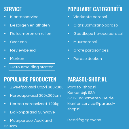
SERVICE
POPULAIRE CATEGORIEËN
Klantenservice
Vierkante parasol
Bezorgen en afhalen
Glatz Sombrano parasol
Retourneren en ruilen
Goedkope horeca parasol
Over ons
Muurparasol
Reviewbeleid
Grote parasolhoes
Merken
Parasoldoeken
Retourmelding starten
POPULAIRE PRODUCTEN
PARASOL-SHOP.NL
Zweefparasol Capri 300x300
Parasol-shop.nl
Kerkendijk 92A
Horecaparasol 300x300cm
5712EW
Someren-Heide
klantenservice@
parasol-
Horeca parasolvoet 120kg
shop.nl
Balkonparasol Sunwave
Bedrijfsgegevens
Muurparasol Auckland
250cm