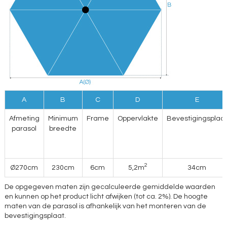
A
B
C
D
E
Afmeting
Minimum
Frame
Oppervlakte
Bevestigingsplaa
parasol
breedte
2
Ø270cm
230cm
6cm
5,2m
34cm
De opgegeven maten zijn gecalculeerde gemiddelde waarden
en kunnen op het product licht afwijken (tot ca. 2%). De hoogte
maten van de parasol is afhankelijk van het monteren van de
bevestigingsplaat.