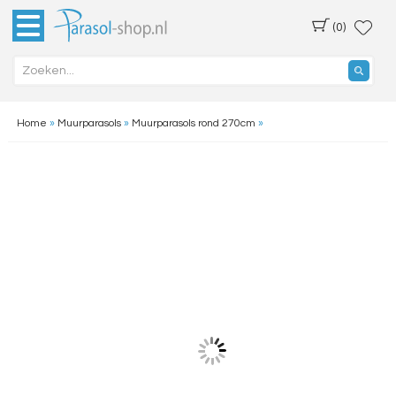
(0)
Home
»
Muurparasols
»
Muurparasols rond 270cm
»