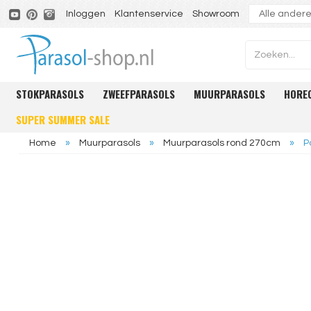
Inloggen
Klantenservice
Showroom
STOKPARASOLS
ZWEEFPARASOLS
MUURPARASOLS
HORE
SUPER SUMMER SALE
Home
»
Muurparasols
»
Muurparasols rond 270cm
»
P