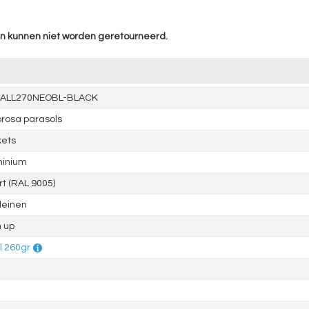
en kunnen niet worden geretourneerd.
ALL270NEOBL-BLACK
rosa parasols
kets
minium
t (RAL 9005)
leinen
 up
l 260gr