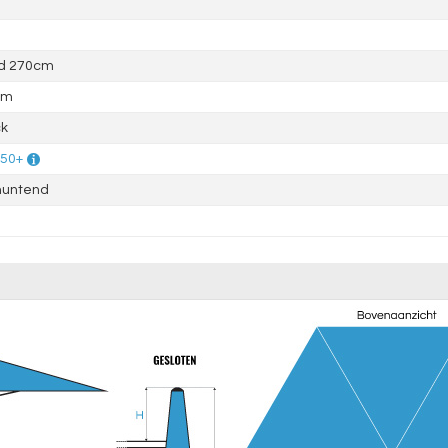
d 270cm
mm
ck
 50+
muntend