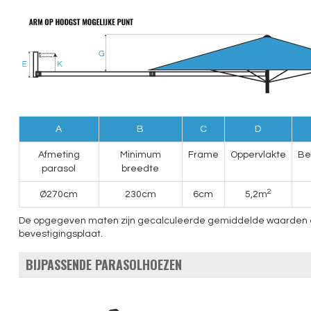
A
B
C
D
Afmeting
Minimum
Frame
Oppervlakte
Be
parasol
breedte
2
Ø270cm
230cm
6cm
5,2m
De opgegeven maten zijn gecalculeerde gemiddelde waarden en ku
bevestigingsplaat.
BIJPASSENDE PARASOLHOEZEN