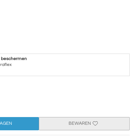
e beschermen
raflex
WAGEN
BEWAREN