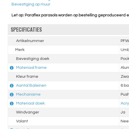
Bevestiging op muur
Let op: Paraflex parasols worden op bestelling geproduceerd 
SPECIFICATIES
Artikelnummer
PFW
Merk
Umb
Bevestiging doek
Poc
Materiaal frame
Alu
Kleur frame
Zwar
Aantal Baleinen
6 ba
Mechanisme
Push
Materiaal doek
Acry
Windvanger
Ja
Volant
Nee