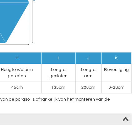
H
I
J
K
Hoogte v/a arm
Lengte
Lengte
Bevestiging
gesloten
gesloten
arm
45cm
135cm
200cm
0-28cm
an de parasol is afhankelijk van het monteren van de