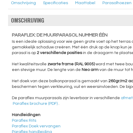
Omschrijving
Specificaties
Maattabel
Parasolhoezen
OMSCHRIJVING
PARAFLEX: DE MUURPARASOL NUMMER ÉÉN
Is een ideale oplossing voor wie geen grote voet op het terras 
gemakkelijk schaduw creëren. Met één druk op de knop kun je 
parasol is op
2 verschillende posities
in de draagarm te plaatsen
Het kwaliteitsvolle
zwarte frame (RAL 9005)
word met twee bou
een stevige muur. De lengte van de
Neo arm
van de muur tot 
Het doek van deze balkonparasol is gemaakt van
260gr/m2 ac
beschermen tegen verkleuring, vuil en weersinvloeden. De bi
De paraflex muurparasols zijn leverbaar in verschillende
afmeti
Paraflex brochure (PDF)
.
Handleidingen
Paraflex Rits
Paraflex Doek vervangen
Paraflex handleiding