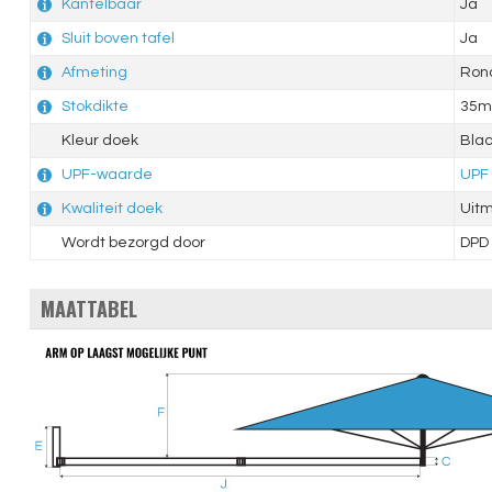
Kantelbaar
Ja
Sluit boven tafel
Ja
Afmeting
Ron
Stokdikte
35
Kleur doek
Bla
UPF-waarde
UPF
Kwaliteit doek
Uit
Wordt bezorgd door
DPD
MAATTABEL