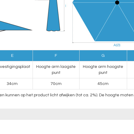
E
F
G
vestigingsplaat
Hoogte arm laagste
Hoogte arm hoogste
punt
punt
34cm
70cm
45cm
nnen op het product licht afwijken (tot ca. 2%). De hoogte maten v