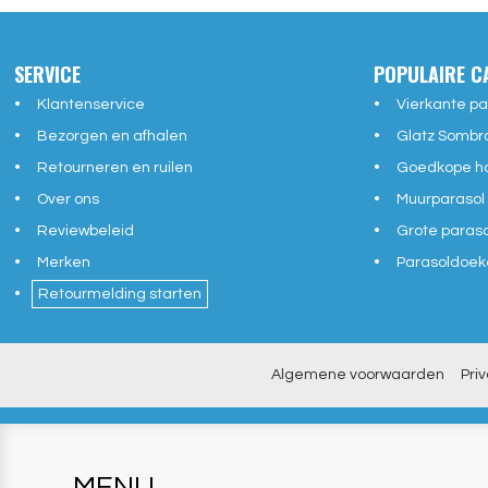
SERVICE
POPULAIRE C
Klantenservice
Vierkante pa
Bezorgen en afhalen
Glatz Sombr
Retourneren en ruilen
Goedkope ho
Over ons
Muurparasol
Reviewbeleid
Grote paras
Merken
Parasoldoek
Retourmelding starten
Algemene voorwaarden
Pri
MENU