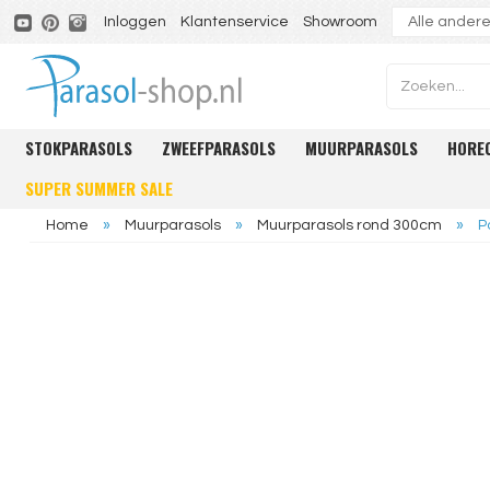
Inloggen
Klantenservice
Showroom
STOKPARASOLS
ZWEEFPARASOLS
MUURPARASOLS
HORE
SUPER SUMMER SALE
Home
»
Muurparasols
»
Muurparasols rond 300cm
»
P