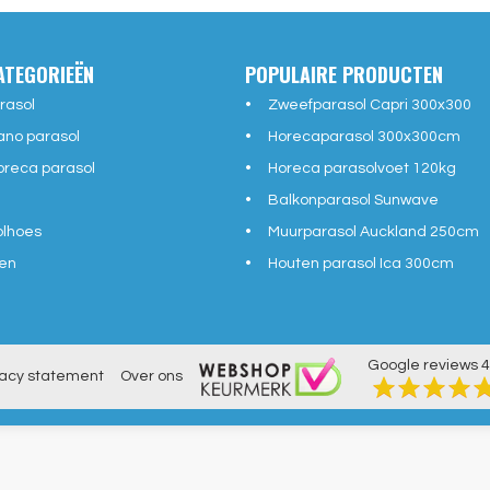
ATEGORIEËN
POPULAIRE PRODUCTEN
rasol
Zweefparasol Capri 300x300
ano parasol
Horecaparasol 300x300cm
reca parasol
Horeca parasolvoet 120kg
Balkonparasol Sunwave
olhoes
Muurparasol Auckland 250cm
en
Houten parasol Ica 300cm
Google reviews
4
vacy statement
Over ons