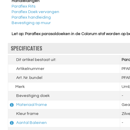
Handleidingen
Paraflex Rits
Paraflex Doek vervangen
Paraflex handleiding
Bevestiging op muur
Let op: Paraflex parasoldoeken in de Colorum stof worden op 
SPECIFICATIES
Dit artikel bestaat uit:
Para
Artikelnummer
PFA
Art. Nr. bundel
PFA
Merk
Umb
Bevestiging doek
-
Materiaal frame
Gea
Kleur frame
Zilv
Aantal Baleinen
-