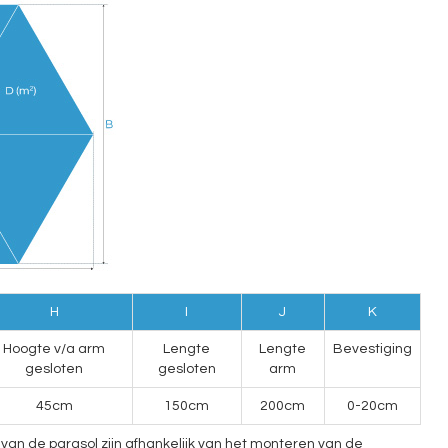
H
I
J
K
Hoogte v/a arm
Lengte
Lengte
Bevestiging
gesloten
gesloten
arm
45cm
150cm
200cm
0-20cm
an de parasol zijn afhankelijk van het monteren van de