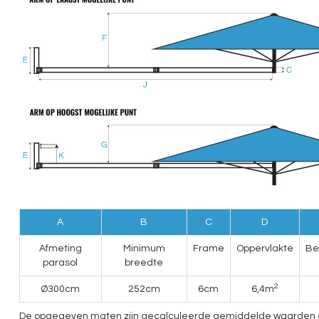
A
B
C
D
Afmeting
Minimum
Frame
Oppervlakte
Be
parasol
breedte
2
Ø300cm
252cm
6cm
6,4m
De opgegeven maten zijn gecalculeerde gemiddelde waarden en ku