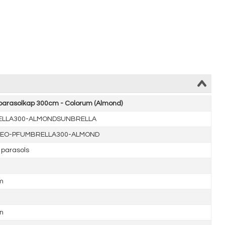
 parasolkap 300cm - Colorum (Almond)
LLA300-ALMONDSUNBRELLA
EO-PFUMBRELLA300-ALMOND
parasols
m
n