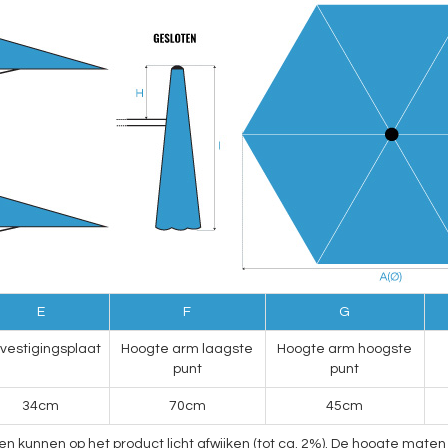
E
F
G
vestigingsplaat
Hoogte arm laagste
Hoogte arm hoogste
punt
punt
34cm
70cm
45cm
nnen op het product licht afwijken (tot ca. 2%). De hoogte maten v