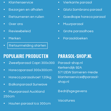
Klantenservice
Vierkante parasol
Bezorgen en afhalen
Glatz Sombrano parasol
Retourneren en ruilen
Goedkope horeca parasol
Over ons
Muurparasol
Reviewbeleid
Grote parasolhoes
Merken
Parasoldoeken
Retourmelding starten
POPULAIRE PRODUCTEN
PARASOL-SHOP.NL
Zweefparasol Capri 300x300
Parasol-shop.nl
Kerkendijk 92A
Horecaparasol 300x300cm
5712EW
Someren-Heide
klantenservice@
parasol-
Horeca parasolvoet 120kg
shop.nl
Balkonparasol Sunwave
Bedrijfsgegevens
Muurparasol Auckland
250cm
Vacatures
Houten parasol Ica 300cm