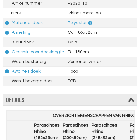
Artikelnummer
P2020-10
Merk
Rhino umbrellas
Materiaal doek
Polyester
Afmeting
Ca. 185x52cm
Kleur doek
Grijs
Geschikt voor doeklengte
Tot 180cm
Weersbestendig
Zomer en winter
Kwaliteit doek
Hoog
Wordt bezorgd door
DPD
DETAILS
OVERZICHT EIGENSCHAPPEN VAN RHINO 
Parasolhoes
Parasolhoes
Parasolhoes
Para
Rhino
Rhino
Rhino
Rhin
(162x33cm)
(200x50cm)
(248x53cm)
(275