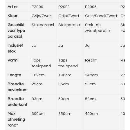
Art nr.
P2000
P2001
P2005
P200
Kleur
Grijs/Zwart
Grijs/Zwart
Grijs/Sand/Zwart
Grijs
Geschikt
Stokparasol
Stokparasol
Stok- en
Stok
voor type
zweefparasol
zwee
parasol
Inclusief
Ja
Ja
Ja
Ja
stok
Vorm
Taps
Taps
Recht
Rech
toelopend
toelopend
Lengte
162cm
196cm
248cm
275
Breedte
25cm
35cm
53cm
53c
bovenkant
Breedte
33cm
50cm
53cm
53c
onderkant
Max
300cm
350cm
400cm
400
afmeting
rond*