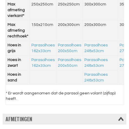
Max
250x250cm
250x250cm
300x300cm
350
afmeting
vierkant*
Max
150x210cm
200x300cm
200x300cm
300
afmeting
rechthoek*
Hoes in
Parasolhoes
Parasolhoes
Parasolhoes
Para
grijs
162x33cm
200x50cm
248x53cm
275
Hoes in
Parasolhoes
Parasolhoes
Parasolhoes
Para
zwart
162x33cm
200x50cm
248x53cm
275
Hoes in
Parasolhoes
sand
248x53cm
* Er wordt aangenomen dat de parasol geen volant (zijflap)
heeft.
AFMETINGEN