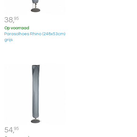
38,
95
Op voorraad
Parasolhoes Rhino (248x53cm)
grijs
54,
95