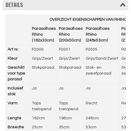
DETAILS
OVERZICHT EIGENSCHAPPEN VAN RHINO 
Parasolhoes
Parasolhoes
Parasolhoes
Para
Rhino
Rhino
Rhino
Rhin
(162x33cm)
(200x50cm)
(248x53cm)
(275
Art nr.
P2000
P2001
P2005
P200
Kleur
Grijs/Zwart
Grijs/Zwart
Grijs/Sand/Zwart
Grijs
Geschikt
Stokparasol
Stokparasol
Stok- en
Stok
voor type
zweefparasol
zwee
parasol
Inclusief
Ja
Ja
Ja
Ja
stok
Vorm
Taps
Taps
Recht
Rech
toelopend
toelopend
Lengte
162cm
196cm
248cm
275
Breedte
25cm
35cm
53cm
53c