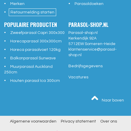
Merken
Parasoldoeken
Retourmelding starten
POPULAIRE PRODUCTEN
PARASOL-SHOP.NL
Zweefparasol Capri 300x300
Parasol-shop.nl
Kerkendijk 92A
Horecaparasol 300x300cm
5712EW
Someren-Heide
klantenservice@
parasol-
Horeca parasolvoet 120kg
shop.nl
Balkonparasol Sunwave
Bedrijfsgegevens
Muurparasol Auckland
250cm
Vacatures
Houten parasol Ica 300cm
Naar boven
Algemene voorwaarden
Privacy statement
Over ons