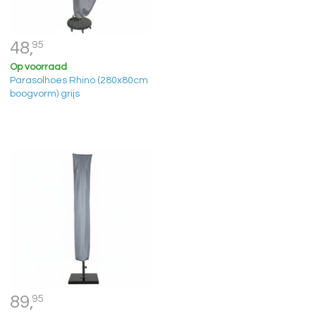
48,
95
Op voorraad
Parasolhoes Rhino (280x80cm
boogvorm) grijs
89,
95