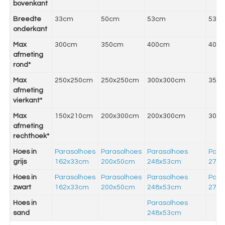
bovenkant
Breedte
33cm
50cm
53cm
53c
onderkant
Max
300cm
350cm
400cm
400
afmeting
rond*
Max
250x250cm
250x250cm
300x300cm
350
afmeting
vierkant*
Max
150x210cm
200x300cm
200x300cm
300
afmeting
rechthoek*
Hoes in
Parasolhoes
Parasolhoes
Parasolhoes
Para
grijs
162x33cm
200x50cm
248x53cm
275
Hoes in
Parasolhoes
Parasolhoes
Parasolhoes
Para
zwart
162x33cm
200x50cm
248x53cm
275
Hoes in
Parasolhoes
sand
248x53cm