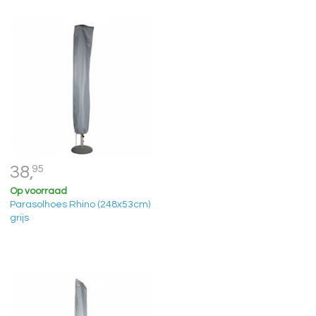
38,
95
Op voorraad
Parasolhoes Rhino (248x53cm)
grijs