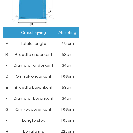
Omschrijving
Afmeting
A
Totale lengte
275cm
B
Breedte onderkant
53cm
-
Diameter onderkant
34cm
D
Omtrek onderkant
106cm
E
Breedte bovenkant
53cm
-
Diameter bovenkant
34cm
G
Omtrek bovenkant
106cm
-
Lengte stok
102cm
H
Lengte rits
222cm