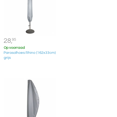
28,
95
Op voorraad
Parasolhoes Rhino (162x33cm)
grijs