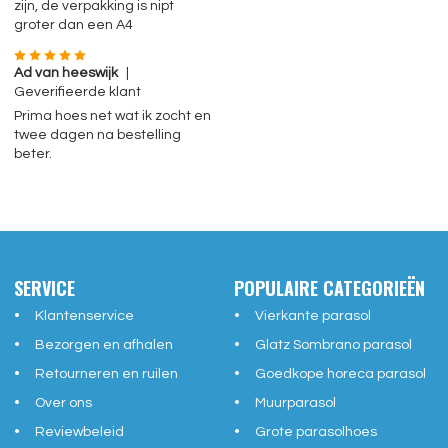
zijn, de verpakking is nipt
groter dan een A4
Ad van heeswijk
|
Geverifieerde klant
Prima hoes net wat ik zocht en
twee dagen na bestelling
beter.
SERVICE
POPULAIRE CATEGORIEËN
Klantenservice
Vierkante parasol
Bezorgen en afhalen
Glatz Sombrano parasol
Retourneren en ruilen
Goedkope horeca parasol
Over ons
Muurparasol
Reviewbeleid
Grote parasolhoes