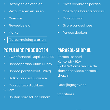
Bezorgen en afhalen
Glatz Sombrano parasol
Retourneren en ruilen
Goedkope horeca parasol
Over ons
Muurparasol
Reviewbeleid
Grote parasolhoes
Merken
Parasoldoeken
Retourmelding starten
POPULAIRE PRODUCTEN
PARASOL-SHOP.NL
Zweefparasol Capri 300x300
Parasol-shop.nl
Kerkendijk 92A
Horecaparasol 300x300cm
5712EW
Someren-Heide
klantenservice@
parasol-
Horeca parasolvoet 120kg
shop.nl
Balkonparasol Sunwave
Bedrijfsgegevens
Muurparasol Auckland
250cm
Vacatures
Houten parasol Ica 300cm