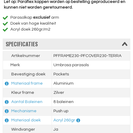
Let op: Paraflex kappen worden op bestelling geproduceerd en
kunnen niet worden geretourneerd.
Parasolkap
exclusief
arm
Doek van hoge kwaliteit
Acryl doek 260gr/m2
SPECIFICATIES
Artikelnummer
PFFRAME230-PFCOVER230-TERRA
Merk
Umbrosa parasols
Bevestiging doek
Pockets
Materiaal frame
Aluminium
Kleur frame
Zilver
Aantal Baleinen
8 baleinen
Mechanisme
Push up
Materiaal doek
Acryl 260gr
Windvanger
Ja