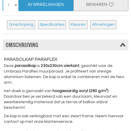
IN WINKELWAGEN
BEWAREN
Omschrijving
Specificaties
Kleuren
Afmetingen
OMSCHRIJVING
PARASOLKAP PARAFLEX
Deze
parasolkap
is
230x230cm vierkant
, geschikt voor de
Umbrosa Paraflex muurparasol. Je profiteert van stevige
aluminium baleinen. De kap is enkel te combineren met de Neo
arm.
Het doek is gemaakt van
hoogwaardig acryl (260 g/m²)
.
Daardoor ben je verzekerd van een duurzaam, kleurvast en
weerbestendig materiaal dat je terras of balkon stijlvol
beschermt.
De kap is ook verkrijgbaar met een zwart frame. Neem hiervoor
contact op met onze klantenservice.