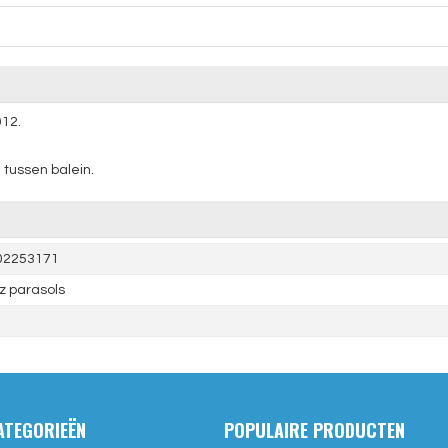
012.
 tussen balein.
02253171
z parasols
ATEGORIEËN
POPULAIRE PRODUCTEN