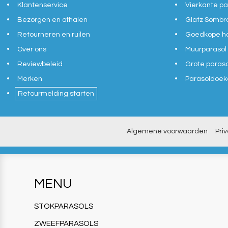
Klantenservice
Vierkante pa
Bezorgen en afhalen
Glatz Sombr
Retourneren en ruilen
Goedkope ho
Over ons
Muurparasol
Reviewbeleid
Grote paras
Merken
Parasoldoek
Retourmelding starten
Algemene voorwaarden
Pri
MENU
STOKPARASOLS
ZWEEFPARASOLS