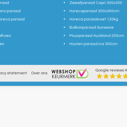
rasol
Zweefparasol Capri 300x300
ano parasol
Horecaparasol 300x300cm
reca parasol
Horeca parasolvoet 120kg
Balkonparasol Sunwave
olhoes
Muurparasol Auckland 250cm
en
Houten parasol Ica 300cm
Google reviews
4
vacy statement
Over ons