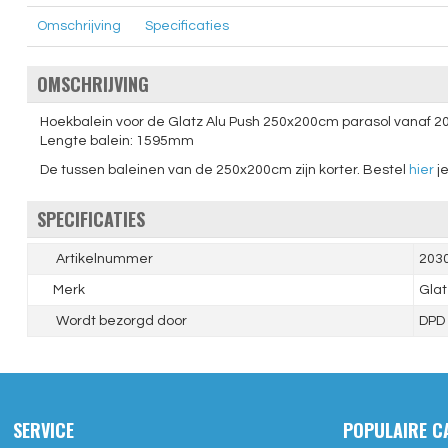
Omschrijving
Specificaties
OMSCHRIJVING
Hoekbalein voor de Glatz Alu Push 250x200cm parasol vanaf 2
Lengte balein: 1595mm
De tussen baleinen van de 250x200cm zijn korter. Bestel
hier
je
SPECIFICATIES
Artikelnummer
203
Merk
Glat
Wordt bezorgd door
DPD
SERVICE
POPULAIRE C