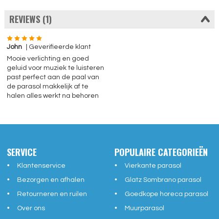
REVIEWS (1)
John
| Geverifieerde klant
Mooie verlichting en goed
geluid voor muziek te luisteren
past perfect aan de paal van
de parasol makkelijk af te
halen alles werkt na behoren
SERVICE
POPULAIRE CATEGORIEËN
Klantenservice
Vierkante parasol
Bezorgen en afhalen
Glatz Sombrano parasol
Retourneren en ruilen
Goedkope horeca parasol
Over ons
Muurparasol