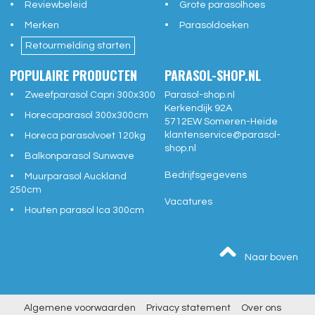
Reviewbeleid
Grote parasolhoes
Merken
Parasoldoeken
Retourmelding starten
POPULAIRE PRODUCTEN
PARASOL-SHOP.NL
Zweefparasol Capri 300x300
Parasol-shop.nl
Kerkendijk 92A
Horecaparasol 300x300cm
5712EW
Someren-Heide
klantenservice@
parasol-
Horeca parasolvoet 120kg
shop.nl
Balkonparasol Sunwave
Bedrijfsgegevens
Muurparasol Auckland
250cm
Vacatures
Houten parasol Ica 300cm
Naar boven
Algemene voorwaarden
Privacy statement
Over ons