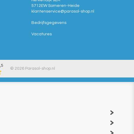
Kerkendijk 92A
5712EW
Someren-Heide
klantenservice@
parasol-shop.nl
Bedrijfsgegevens
Vacatures
,5
© 2026 Parasol-shop.nl