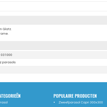
n Glatz.
frame.
1031000
z parasols
ATEGORIEËN
POPULAIRE PRODUCTEN
rasol
Zweefparasol Capri 300x300