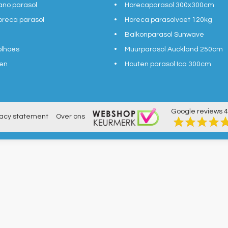
ano parasol
Horecaparasol 300x300cm
reca parasol
Horeca parasolvoet 120kg
Balkonparasol Sunwave
olhoes
Muurparasol Auckland 250cm
en
Houten parasol Ica 300cm
Google reviews
4
vacy statement
Over ons