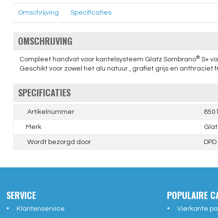
Omschrijving
Specificaties
OMSCHRIJVING
®
Compleet handvat voor kantelsysteem Glatz Sombrano
S+ va
Geschikt voor zowel het alu natuur , grafiet grijs en anthraciet 
SPECIFICATIES
Artikelnummer
850
Merk
Glat
Wordt bezorgd door
DPD
SERVICE
POPULAIRE C
Klantenservice
Vierkante pa