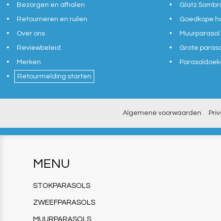
Bezorgen en afhalen
Glatz Sombr
Retourneren en ruilen
Goedkope ho
Over ons
Muurparasol
Reviewbeleid
Grote paras
Merken
Parasoldoek
Retourmelding starten
Algemene voorwaarden
Pri
MENU
STOKPARASOLS
ZWEEFPARASOLS
MUURPARASOLS