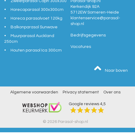
Zweefparasol Capri 300x300
Parasol-shop.nl
Kerkendijk 92A
Horecaparasol 300x300cm
5712EW
Someren-Heide
klantenservice@
parasol-
Horeca parasolvoet 120kg
shop.nl
Balkonparasol Sunwave
Bedrijfsgegevens
Muurparasol Auckland
250cm
Vacatures
Houten parasol Ica 300cm
Naar boven
Algemene voorwaarden
Privacy statement
Over ons
Google reviews
4,5
© 2026 Parasol-shop.nl