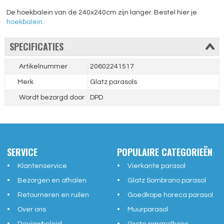
De hoekbalein van de 240x240cm zijn langer. Bestel hier je
hoekbalein
.
SPECIFICATIES
Artikelnummer
20602241517
Merk
Glatz parasols
Wordt bezorgd door
DPD
SERVICE
POPULAIRE CATEGORIEËN
Klantenservice
Vierkante parasol
Bezorgen en afhalen
Glatz Sombrano parasol
Retourneren en ruilen
Goedkope horeca parasol
Over ons
Muurparasol