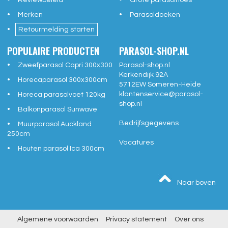
Reviewbeleid
Grote parasolhoes
Merken
Parasoldoeken
Retourmelding starten
POPULAIRE PRODUCTEN
PARASOL-SHOP.NL
Zweefparasol Capri 300x300
Parasol-shop.nl
Kerkendijk 92A
Horecaparasol 300x300cm
5712EW
Someren-Heide
klantenservice@
parasol-
Horeca parasolvoet 120kg
shop.nl
Balkonparasol Sunwave
Bedrijfsgegevens
Muurparasol Auckland
250cm
Vacatures
Houten parasol Ica 300cm
Naar boven
Algemene voorwaarden
Privacy statement
Over ons