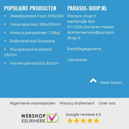
POPULAIRE PRODUCTEN
PARASOL-SHOP.NL
Zweefparasol Capri 300x300
Parasol-shop.nl
Kerkendijk 92A
Horecaparasol 300x300cm
5712EW
Someren-Heide
klantenservice@
parasol-
Horeca parasolvoet 120kg
shop.nl
Balkonparasol Sunwave
Bedrijfsgegevens
Muurparasol Auckland
250cm
Vacatures
Houten parasol Ica 300cm
Naar boven
Algemene voorwaarden
Privacy statement
Over ons
Google reviews
4,5