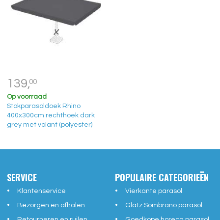
139,
00
Op voorraad
Stokparasoldoek Rhino
400x300cm rechthoek dark
grey met volant (polyester)
SERVICE
POPULAIRE CATEGORIEËN
Klantenservice
Vierkante parasol
Bezorgen en afhalen
Glatz Sombrano parasol
Retourneren en ruilen
Goedkope horeca parasol