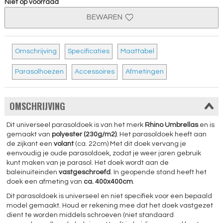
Niet op voorraad
BEWAREN
Omschrijving
Specificaties
Maattabel
Parasolhoezen
Accessoires
Afmetingen
OMSCHRIJVING
Dit universeel parasoldoek is van het merk
Rhino Umbrellas
en is
gemaakt van
polyester (230g/m2)
. Het parasoldoek heeft aan
de zijkant een
volant
(ca. 22cm) Met dit doek vervang je
eenvoudig je oude parasoldoek, zodat je weer jaren gebruik
kunt maken van je parasol. Het doek wordt aan de
baleinuiteinden
vastgeschroefd
. In geopende stand heeft het
doek een afmeting van
ca. 400x400cm
.
Dit parasoldoek is universeel en niet specifiek voor een bepaald
model gemaakt. Houd er rekening mee dat het doek vastgezet
dient te worden middels schroeven (niet standaard