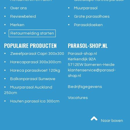
Over ons
Muurparasol
Reviewbeleid
Grote parasolhoes
Merken
Parasoldoeken
Retourmelding starten
POPULAIRE PRODUCTEN
PARASOL-SHOP.NL
Zweefparasol Capri 300x300
Parasol-shop.nl
Kerkendijk 92A
Horecaparasol 300x300cm
5712EW
Someren-Heide
klantenservice@
parasol-
Horeca parasolvoet 120kg
shop.nl
Balkonparasol Sunwave
Bedrijfsgegevens
Muurparasol Auckland
250cm
Vacatures
Houten parasol Ica 300cm
Naar boven