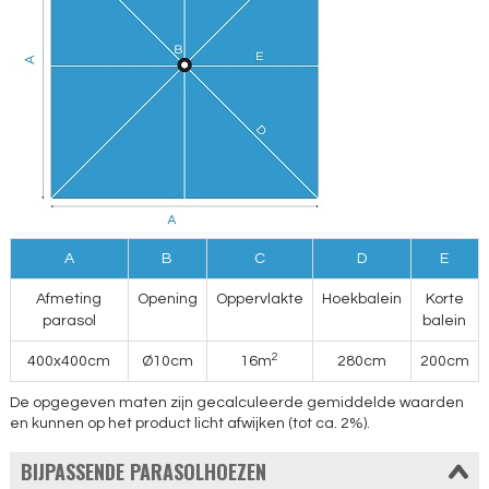
A
B
C
D
E
Afmeting
Opening
Oppervlakte
Hoekbalein
Korte
parasol
balein
2
400x400cm
Ø10cm
16m
280cm
200cm
De opgegeven maten zijn gecalculeerde gemiddelde waarden
en kunnen op het product licht afwijken (tot ca. 2%).
BIJPASSENDE PARASOLHOEZEN