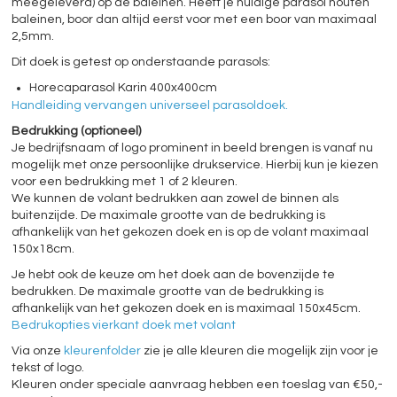
meegeleverd) op de baleinen. Heeft je huidige parasol houten
baleinen, boor dan altijd eerst voor met een boor van maximaal
2,5mm.
Dit doek is getest op onderstaande parasols:
Horecaparasol Karin 400x400cm
Handleiding vervangen universeel parasoldoek.
Bedrukking (optioneel)
Je bedrijfsnaam of logo prominent in beeld brengen is vanaf nu
mogelijk met onze persoonlijke drukservice. Hierbij kun je kiezen
voor een bedrukking met 1 of 2 kleuren.
We kunnen de volant bedrukken aan zowel de binnen als
buitenzijde. De maximale grootte van de bedrukking is
afhankelijk van het gekozen doek en is op de volant maximaal
150x18cm.
Je hebt ook de keuze om het doek aan de bovenzijde te
bedrukken. De maximale grootte van de bedrukking is
afhankelijk van het gekozen doek en is maximaal 150x45cm.
Bedrukopties vierkant doek met volant
Via onze
kleurenfolder
zie je alle kleuren die mogelijk zijn voor je
tekst of logo.
Kleuren onder speciale aanvraag hebben een toeslag van €50,-