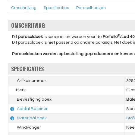
Omschrijving
Specificaties
Parasolhoezen
OMSCHRIJVING
®
Dit
parasoldoek
is speciaal ontworpen voor de
Fortello
/Led 4
Dit parasoldoek is
niet
passend op andere parasols. Het doek 
Parasoldoeken worden op bestelling geproduceerd en kunnen 
SPECIFICATIES
Artikelnummer
3250
Merk
Glat
Bevestiging doek
Bal
Aantal Baleinen
8 ba
Materiaal doek
Stof
Windvanger
Nee