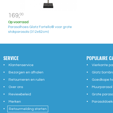
169,
00
Op voorraad
Parasolhoes Glatz Fortello® voor grote
stokparasols (312x62cm)
SERVICE
POPULAIRE C
Klantenservice
Vierkante pa
Bezorgen en afhalen
Glatz Sombr
Retourneren en ruilen
Goedkope ho
Over ons
Muurparasol
Reviewbeleid
Grote paras
Merken
Parasoldoek
Retourmelding starten