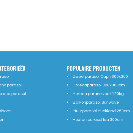
ATEGORIEËN
POPULAIRE PRODUCTEN
rasol
Zweefparasol Capri 300x300
ano parasol
Horecaparasol 300x300cm
reca parasol
Horeca parasolvoet 120kg
Balkonparasol Sunwave
olhoes
Muurparasol Auckland 250cm
en
Houten parasol Ica 300cm