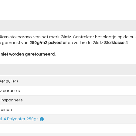
00cm
stokparasol van het merk
Glatz.
Controleer het plaatje op de bu
is gemaakt van
250g/m2 polyester
en valt in de Glatz
Stofklasse 4
.
niet worden geretourneerd.
44001(4)
z parasols
einspanners
leinen
kl. 4 Polyester 250gr.