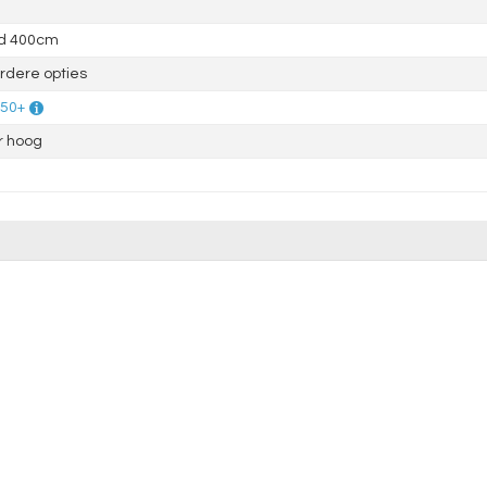
d 400cm
dere opties
 50+
r hoog