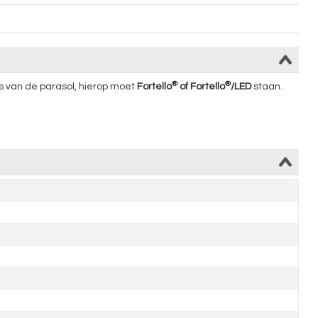
®
®
is van de parasol, hierop moet
Fortello
of Fortello
/LED
staan.