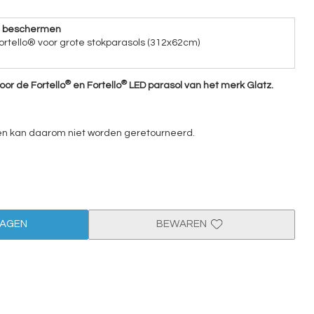
e beschermen
ortello® voor grote stokparasols (312x62cm)
®
®
oor de Fortello
en Fortello
LED parasol van het merk Glatz.
 en kan daarom niet worden geretourneerd.
WAGEN
BEWAREN