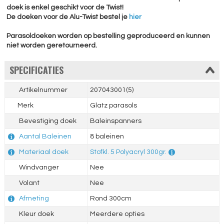
doek is enkel geschikt voor de Twist!
De doeken voor de Alu-Twist bestel je
hier
Parasoldoeken worden op bestelling geproduceerd en kunnen
niet worden geretourneerd.
SPECIFICATIES
Artikelnummer
207043001(5)
Merk
Glatz parasols
Bevestiging doek
Baleinspanners
Aantal Baleinen
8 baleinen
Materiaal doek
Stofkl. 5 Polyacryl 300gr.
Windvanger
Nee
Volant
Nee
Afmeting
Rond 300cm
Kleur doek
Meerdere opties