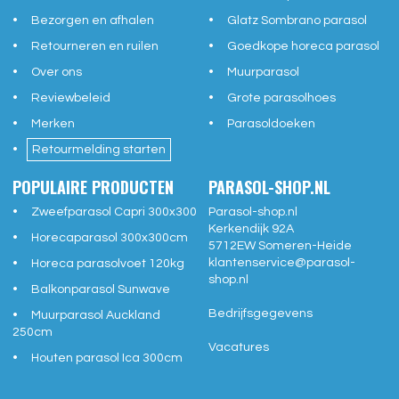
Bezorgen en afhalen
Glatz Sombrano parasol
Retourneren en ruilen
Goedkope horeca parasol
Over ons
Muurparasol
Reviewbeleid
Grote parasolhoes
Merken
Parasoldoeken
Retourmelding starten
POPULAIRE PRODUCTEN
PARASOL-SHOP.NL
Zweefparasol Capri 300x300
Parasol-shop.nl
Kerkendijk 92A
Horecaparasol 300x300cm
5712EW
Someren-Heide
klantenservice@
parasol-
Horeca parasolvoet 120kg
shop.nl
Balkonparasol Sunwave
Bedrijfsgegevens
Muurparasol Auckland
250cm
Vacatures
Houten parasol Ica 300cm