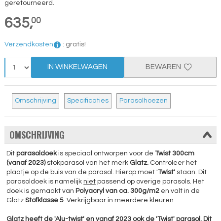
geretourneerd.
635,
00
Verzendkosten
:
gratis!
IN WINKELWAGEN
BEWAREN
Omschrijving
Specificaties
Parasolhoezen
OMSCHRIJVING
Dit
parasoldoek
is speciaal ontworpen voor de
Twist 300cm
(vanaf 2023)
stokparasol van het merk
Glatz.
Controleer het
plaatje op de buis van de parasol. Hierop moet '
Twist'
staan. Dit
parasoldoek is namelijk
niet
passend op overige parasols. Het
doek is gemaakt van
Polyacryl van ca. 300g/m2
en valt in de
Glatz
Stofklasse 5
. Verkrijgbaar in meerdere kleuren.
Glatz heeft de 'Alu-twist' en vanaf 2023 ook de 'Twist' parasol. Dit