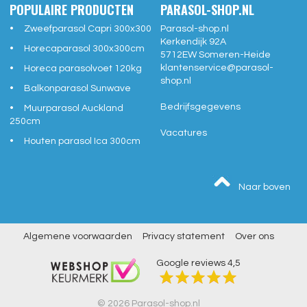
POPULAIRE PRODUCTEN
PARASOL-SHOP.NL
Zweefparasol Capri 300x300
Parasol-shop.nl
Kerkendijk 92A
Horecaparasol 300x300cm
5712EW
Someren-Heide
klantenservice@
parasol-
Horeca parasolvoet 120kg
shop.nl
Balkonparasol Sunwave
Bedrijfsgegevens
Muurparasol Auckland
250cm
Vacatures
Houten parasol Ica 300cm
Naar boven
Algemene voorwaarden
Privacy statement
Over ons
Google reviews
4,5
© 2026 Parasol-shop.nl