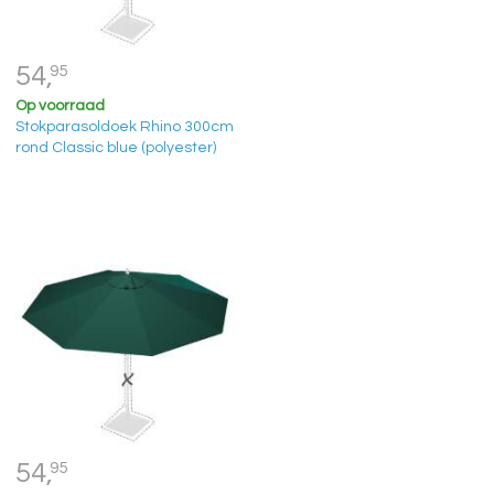
54,
95
Op voorraad
Stokparasoldoek Rhino 300cm
rond Classic blue (polyester)
54,
95