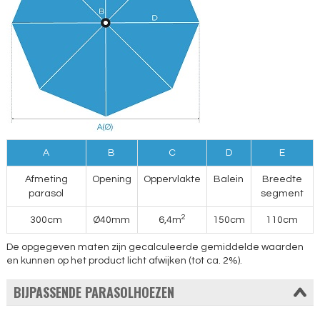
A
B
C
D
E
Afmeting
Opening
Oppervlakte
Balein
Breedte
parasol
segment
2
300cm
Ø40mm
6,4m
150cm
110cm
De opgegeven maten zijn gecalculeerde gemiddelde waarden
en kunnen op het product licht afwijken (tot ca. 2%).
BIJPASSENDE PARASOLHOEZEN