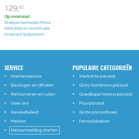
129,
00
Op voorraad
Stokparasoldoek Rhino
400x300cm rechthoek
Emerald (polyester)
SERVICE
POPULAIRE CATEGORIEËN
Klantenservice
Vierkante parasol
Bezorgen en afhalen
Glatz Sombrano parasol
Retourneren en ruilen
Goedkope horeca parasol
Over ons
Muurparasol
Reviewbeleid
Grote parasolhoes
Merken
Parasoldoeken
Retourmelding starten