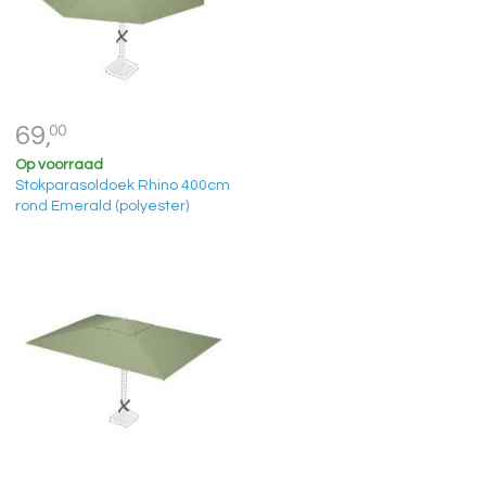
69,
00
Op voorraad
Stokparasoldoek Rhino 400cm
rond Emerald (polyester)