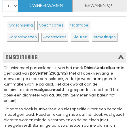
IN WINKELWAGEN
BEWAREN
Omschrijving
Specificaties
Maattabel
Parasolhoezen
Accessoires
Kleuren
Afmetingen
OMSCHRIJVING
Dit universeel parasoldoek is van het merk
Rhino Umbrellas
en is
gemaakt van
polyester (230g/m2)
. Met dit doek vervang je
eenvoudig je oude parasoldoek, zodat je weer jaren gebruik
kunt maken van je parasol. Het doek wordt aan de
baleinuiteinden
vastgeschroefd
. In geopende stand heeft het
doek een diameter van
ca. 300cm
(gemeten van balein tot
balein).
Dit parasoldoek is universeel en niet specifiek voor een bepaald
model gemaakt. Houd er rekening mee dat het doek vast gezet
dient te worden middels schroeven op de baleinen (niet
meegeleverd). Sommige parasols hebben dunne aluminium