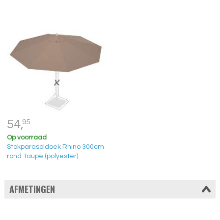
54,
95
Op voorraad
Stokparasoldoek Rhino 300cm
rond Taupe (polyester)
AFMETINGEN