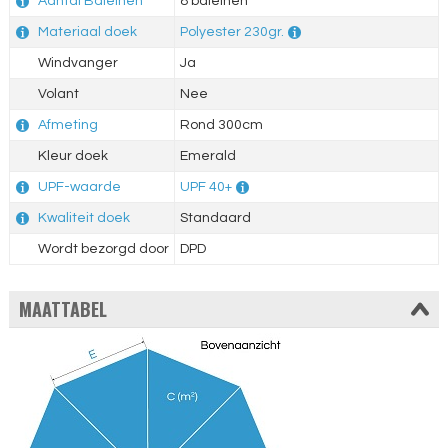
Aantal Baleinen
8 baleinen
Materiaal doek
Polyester 230gr.
Windvanger
Ja
Volant
Nee
Afmeting
Rond 300cm
Kleur doek
Emerald
UPF-waarde
UPF 40+
Kwaliteit doek
Standaard
Wordt bezorgd door
DPD
MAATTABEL