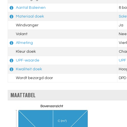
Aantal Baleinen
8 ba
Materiaal doek
Sole
Windvanger
Ja
Volant
Nee
Afmeting
Vie
Kleur doek
Cha
UPF-waarde
UPF
Kwaliteit doek
Hoo
Wordt bezorgd door
DPD
MAATTABEL