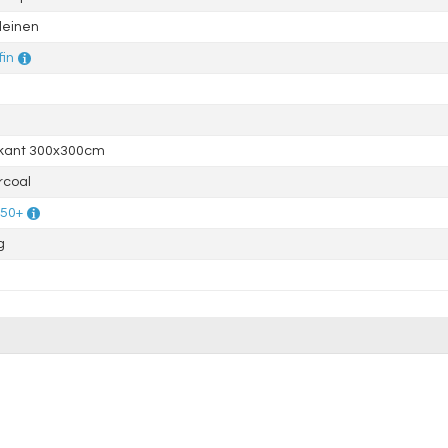
leinen
fin
rkant 300x300cm
rcoal
 50+
g