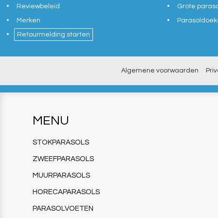
Reviewbeleid
Grote paras
Merken
Parasoldoek
Retourmelding starten
Algemene voorwaarden
Pri
MENU
STOKPARASOLS
ZWEEFPARASOLS
MUURPARASOLS
HORECAPARASOLS
PARASOLVOETEN