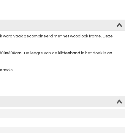
doek word vaak gecombineerd met het woodlook frame. Deze
300x300cm
. De lengte van de
klittenband
in het doek is
ca.
arasols.