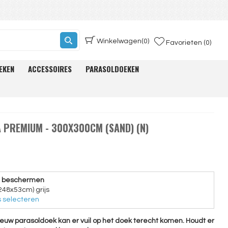
Winkelwagen
(0)
Favorieten (0)
EKEN
ACCESSOIRES
PARASOLDOEKEN
 PREMIUM - 300X300CM (SAND) (N)
e beschermen
248x53cm) grijs
 selecteren
ieuw parasoldoek kan er vuil op het doek terecht komen. Houdt er