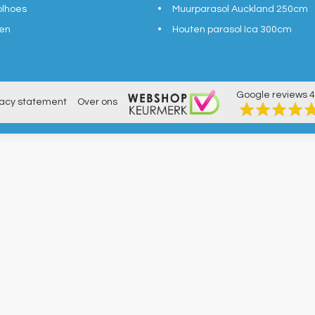
olhoes
Muurparasol Auckland 250cm
en
Houten parasol Ica 300cm
Google reviews
4
vacy statement
Over ons