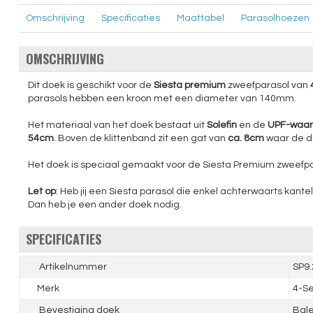
Omschrijving
Specificaties
Maattabel
Parasolhoezen
OMSCHRIJVING
Dit doek is geschikt voor de
Siesta premium
zweefparasol van
parasols hebben een kroon met een diameter van 140mm.
Het materiaal van het doek bestaat uit
Solefin
en de
UPF-waard
54cm
. Boven de klittenband zit een gat van
ca. 8cm
waar de d
Het doek is speciaal gemaakt voor de Siesta Premium zweefp
Let op
: Heb jij een Siesta parasol die enkel achterwaarts kantel
Dan heb je een ander doek nodig.
SPECIFICATIES
Artikelnummer
SP9
Merk
4-Se
Bevestiging doek
Bal