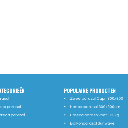
ATEGORIEËN
POPULAIRE PRODUCTEN
rasol
Zweefparasol Capri 300x300
ano parasol
Horecaparasol 300x300cm
reca parasol
Horeca parasolvoet 120kg
Balkonparasol Sunwave