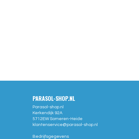
PARASOL-SHOP.NL
Parasol-shop.nl
Kerkendijk 92A
5712EW
Someren-Heide
klantenservice@
parasol-shop.nl
Bedrijfsgegevens