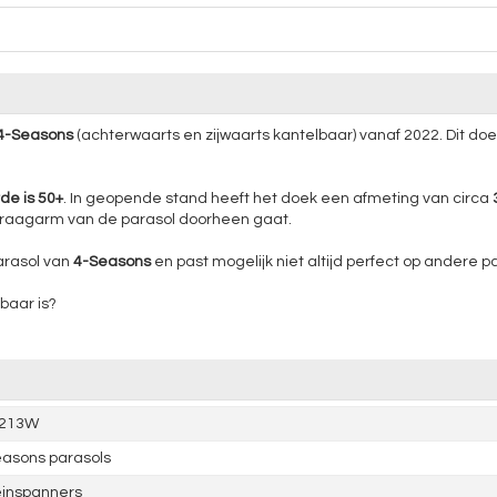
4-Seasons
(achterwaarts en zijwaarts kantelbaar) vanaf 2022. Dit 
e is 50+
. In geopende stand heeft het doek een afmeting van circa
raagarm van de parasol doorheen gaat.
arasol van
4-Seasons
en past mogelijk niet altijd perfect op andere p
baar is?
.213W
asons parasols
einspanners