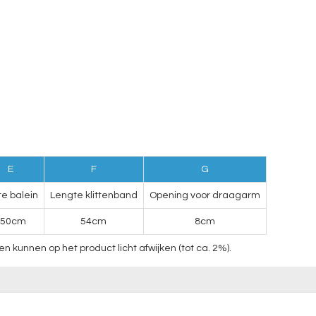
E
F
G
te balein
Lengte klittenband
Opening voor draagarm
150cm
54cm
8cm
unnen op het product licht afwijken (tot ca. 2%).