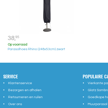
38,
95
Op voorraad
Parasolhoes Rhino (248x53cm) zwart
SERVICE
POPULAIRE C
Klantenservice
Vierkante pa
Bezorgen en afhalen
Glatz Sombr
Retourneren en ruilen
Goedkope ho
Over ons
Muurparasol