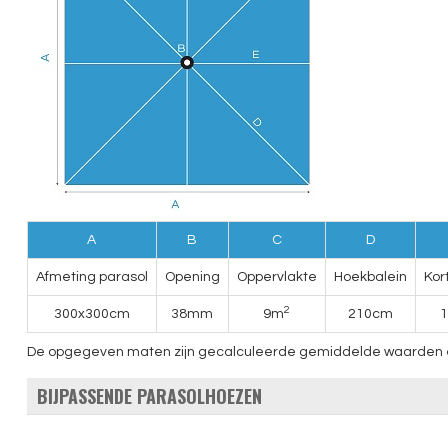
A
B
C
D
Afmeting parasol
Opening
Oppervlakte
Hoekbalein
Kor
2
300x300cm
38mm
9m
210cm
De opgegeven maten zijn gecalculeerde gemiddelde waarden en k
BIJPASSENDE PARASOLHOEZEN