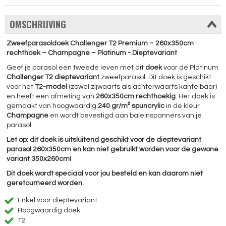
OMSCHRIJVING
Zweefparasoldoek Challenger T2 Premium – 260x350cm
rechthoek – Champagne – Platinum - Dieptevariant
Geef je parasol een tweede leven met dit
doek
voor de Platinum
Challenger T2 dieptevariant
zweefparasol. Dit doek is geschikt
voor het
T2-model
(zowel zijwaarts als achterwaarts kantelbaar)
en heeft een afmeting van
260x350cm rechthoekig
. Het doek is
gemaakt van hoogwaardig
240 gr/m² spuncrylic
in de kleur
Champagne
en wordt bevestigd aan baleinspanners van je
parasol.
Let op: dit doek is uitsluitend geschikt voor de dieptevariant
parasol 260x350cm en kan niet gebruikt worden voor de gewone
variant 350x260cm!
Dit doek wordt speciaal voor jou besteld en kan daarom niet
geretourneerd worden.
Enkel voor dieptevariant
Hoogwaardig doek
T2