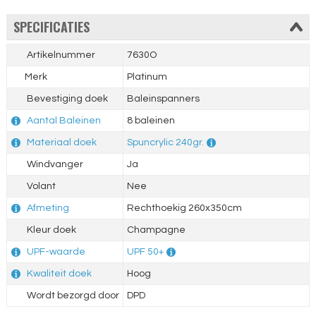
SPECIFICATIES
Artikelnummer
7630O
Merk
Platinum
Bevestiging doek
Baleinspanners
Aantal Baleinen
8 baleinen
Materiaal doek
Spuncrylic 240gr.
Windvanger
Ja
Volant
Nee
Afmeting
Rechthoekig 260x350cm
Kleur doek
Champagne
UPF-waarde
UPF 50+
Kwaliteit doek
Hoog
Wordt bezorgd door
DPD