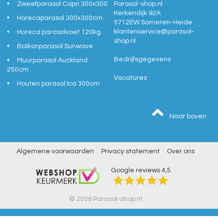
Zweefparasol Capri 300x300
Parasol-shop.nl
Kerkendijk 92A
Horecaparasol 300x300cm
5712EW
Someren-Heide
klantenservice@
parasol-
Horeca parasolvoet 120kg
shop.nl
Balkonparasol Sunwave
Bedrijfsgegevens
Muurparasol Auckland
250cm
Vacatures
Houten parasol Ica 300cm
Naar boven
Algemene voorwaarden
Privacy statement
Over ons
Google reviews
4,5
© 2026 Parasol-shop.nl