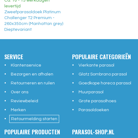
Ca. 10 - 15 werkdagen
levertijd
Zweefparasoldoek Platinum
Challenger T2 Premium -
260x350cm (Manhattan grey)
Dieptevariant
SERVICE
POPULAIRE CATEGORIEËN
Klantenservice
Vierkante parasol
Bezorgen en afhalen
Glatz Sombrano parasol
Retourneren en ruilen
Goedkope horeca parasol
Over ons
Muurparasol
Reviewbeleid
Grote parasolhoes
Merken
Parasoldoeken
Retourmelding starten
POPULAIRE PRODUCTEN
PARASOL-SHOP.NL