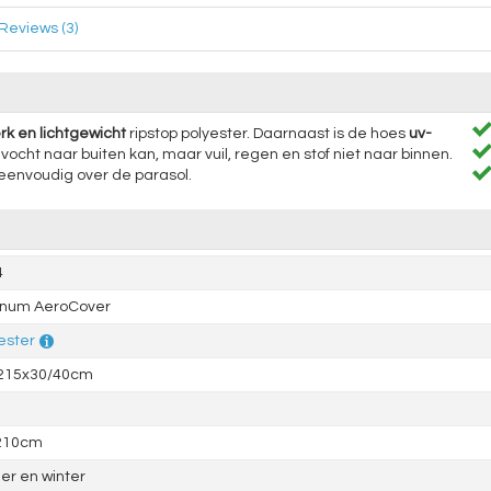
Reviews (3)
rk en lichtgewicht
ripstop polyester. Daarnaast is de hoes
uv-
vocht naar buiten kan, maar vuil, regen en stof niet naar binnen.
s eenvoudig over de parasol.
4
inum AeroCover
ester
 215x30/40cm
 210cm
r en winter