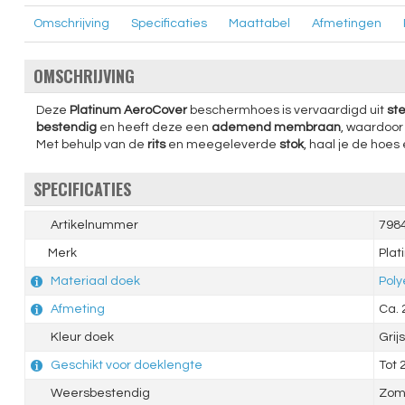
Omschrijving
Specificaties
Maattabel
Afmetingen
OMSCHRIJVING
Deze
Platinum
AeroCover
beschermhoes is vervaardigd uit
ste
bestendig
en heeft deze een
ademend membraan
, waardoor 
Met behulp van de
rits
en meegeleverde
stok
, haal je de hoe
SPECIFICATIES
Artikelnummer
798
Merk
Plat
Materiaal doek
Poly
Afmeting
Ca.
Kleur doek
Grijs
Geschikt voor doeklengte
Tot
Weersbestendig
Zome