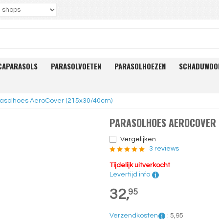
CAPARASOLS
PARASOLVOETEN
PARASOLHOEZEN
SCHADUWDO
asolhoes AeroCover (215x30/40cm)
PARASOLHOES AEROCOVER 
Vergelijken
3 reviews
Tijdelijk uitverkocht
Levertijd info
32,
95
Verzendkosten
:
5,
95