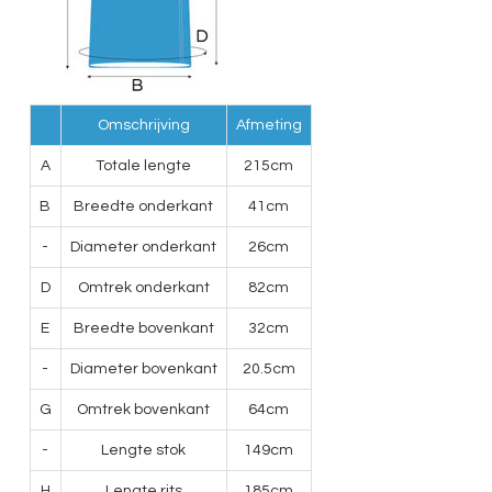
Omschrijving
Afmeting
A
Totale lengte
215cm
B
Breedte onderkant
41cm
-
Diameter onderkant
26cm
D
Omtrek onderkant
82cm
E
Breedte bovenkant
32cm
-
Diameter bovenkant
20.5cm
G
Omtrek bovenkant
64cm
-
Lengte stok
149cm
H
Lengte rits
185cm