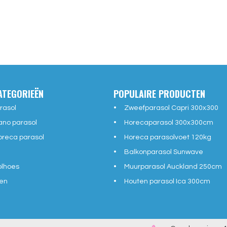
ATEGORIEËN
POPULAIRE PRODUCTEN
rasol
Zweefparasol Capri 300x300
ano parasol
Horecaparasol 300x300cm
reca parasol
Horeca parasolvoet 120kg
Balkonparasol Sunwave
olhoes
Muurparasol Auckland 250cm
en
Houten parasol Ica 300cm