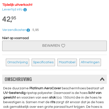
Tijdelijk uitverkocht
Levertijd info
42,
95
Verzendkosten
:
5,
95
Niet op voorraad
BEWAREN
Omschrijving
Specificaties
Maattabel
Afmetingen
OMSCHRIJVING
Deze duurzame
Platinum
AeroCover
beschermhoes bestaat uit
UV-bestendig
ripstop polyester. Daarnaast is de hoes
licht van
gewicht
en voorzien van een
stok
(ca. 150cm) die in de hoes te
bevestigen is. Samen met de
rits
zorgt dit ervoor dat je de hoes
ook gemakkelijk over een grote parasol kunt krijgen. De hoes is