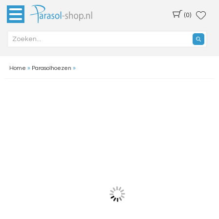
(0)
Home
»
Parasolhoezen
»