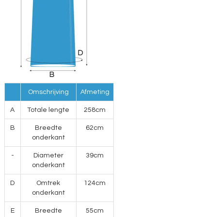
Omschrijving
Afmeting
A
Totale lengte
258cm
B
Breedte
62cm
onderkant
-
Diameter
39cm
onderkant
D
Omtrek
124cm
onderkant
E
Breedte
55cm