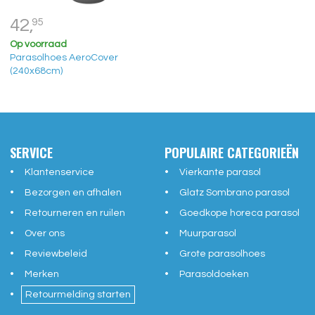
42,
95
Op voorraad
Parasolhoes AeroCover
(240x68cm)
SERVICE
POPULAIRE CATEGORIEËN
Klantenservice
Vierkante parasol
Bezorgen en afhalen
Glatz Sombrano parasol
Retourneren en ruilen
Goedkope horeca parasol
Over ons
Muurparasol
Reviewbeleid
Grote parasolhoes
Merken
Parasoldoeken
Retourmelding starten