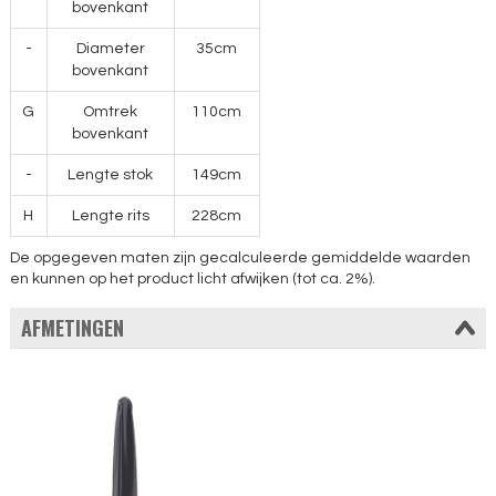
bovenkant
-
Diameter
35cm
bovenkant
G
Omtrek
110cm
bovenkant
-
Lengte stok
149cm
H
Lengte rits
228cm
De opgegeven maten zijn gecalculeerde gemiddelde waarden
en kunnen op het product licht afwijken (tot ca. 2%).
AFMETINGEN