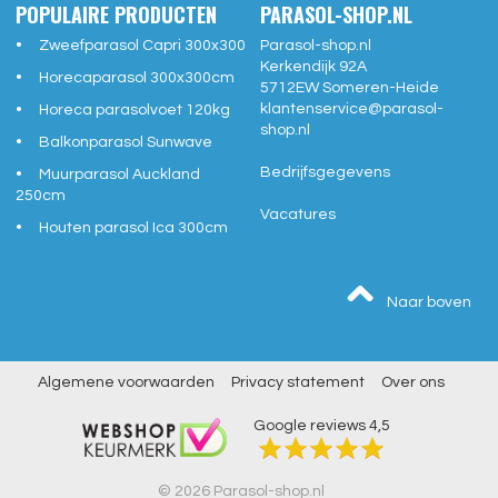
POPULAIRE PRODUCTEN
PARASOL-SHOP.NL
Zweefparasol Capri 300x300
Parasol-shop.nl
Kerkendijk 92A
Horecaparasol 300x300cm
5712EW
Someren-Heide
klantenservice@
parasol-
Horeca parasolvoet 120kg
shop.nl
Balkonparasol Sunwave
Bedrijfsgegevens
Muurparasol Auckland
250cm
Vacatures
Houten parasol Ica 300cm
Naar boven
Algemene voorwaarden
Privacy statement
Over ons
Google reviews
4,5
© 2026 Parasol-shop.nl