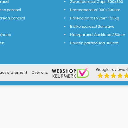
rasol
Zweefparasol Capri 300x300
ano parasol
Horecaparasol 300x300cm
reca parasol
Horeca parasolvoet 120kg
Balkonparasol Sunwave
olhoes
Muurparasol Auckland 250cm
en
Houten parasol Ica 300cm
Google reviews
4
vacy statement
Over ons