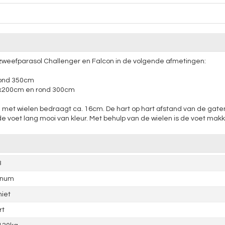
 zweefparasol Challenger en Falcon in de volgende afmetingen:
rond 350cm
0x200cm en rond 300cm
 met wielen bedraagt ca. 16cm. De hart op hart afstand van de gate
de voet lang mooi van kleur. Met behulp van de wielen is de voet makkeli
3
inum
iet
rt