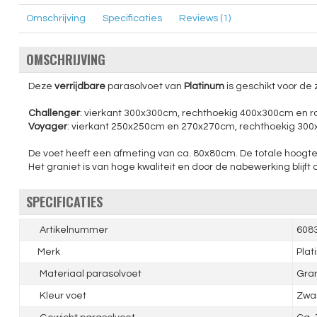
Omschrijving
Specificaties
Reviews (1)
OMSCHRIJVING
Deze
verrijdbare
parasolvoet van
Platinum
is geschikt voor de
Challenger
: vierkant 300x300cm, rechthoekig 400x300cm en 
Voyager
: vierkant 250x250cm en 270x270cm, rechthoekig 30
De voet heeft een afmeting van ca. 80x80cm. De totale hoogte
Het graniet is van hoge kwaliteit en door de nabewerking blijft 
SPECIFICATIES
Artikelnummer
608
Merk
Plat
Materiaal parasolvoet
Gran
Kleur voet
Zwa