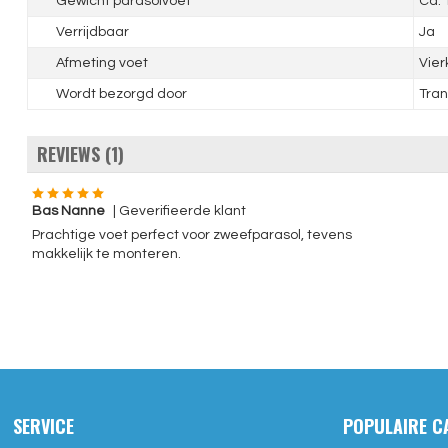
Gewicht parasolvoet
Ca. 
Verrijdbaar
Ja
Afmeting voet
Vie
Wordt bezorgd door
Tran
REVIEWS (1)
Bas Nanne
| Geverifieerde klant
Prachtige voet perfect voor zweefparasol, tevens
makkelijk te monteren.
SERVICE
POPULAIRE C