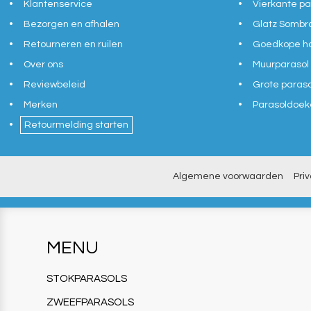
Klantenservice
Vierkante pa
Bezorgen en afhalen
Glatz Sombr
Retourneren en ruilen
Goedkope ho
Over ons
Muurparasol
Reviewbeleid
Grote paras
Merken
Parasoldoek
Retourmelding starten
Algemene voorwaarden
Pri
MENU
STOKPARASOLS
ZWEEFPARASOLS