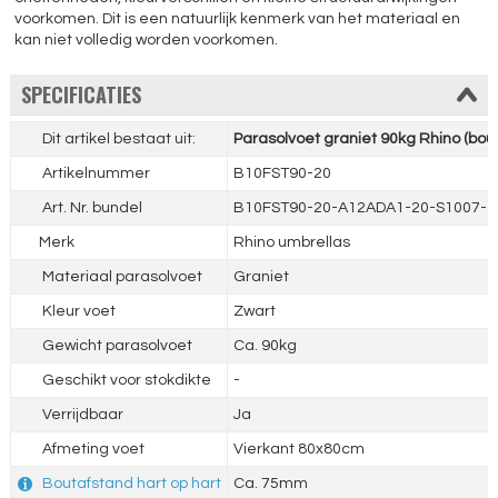
voorkomen. Dit is een natuurlijk kenmerk van het materiaal en
kan niet volledig worden voorkomen.
SPECIFICATIES
Dit artikel bestaat uit:
Parasolvoet graniet 90kg Rhino (bo
Artikelnummer
B10FST90-20
Art. Nr. bundel
B10FST90-20-A12ADA1-20-S1007-1
Merk
Rhino umbrellas
Materiaal parasolvoet
Graniet
Kleur voet
Zwart
Gewicht parasolvoet
Ca. 90kg
Geschikt voor stokdikte
-
Verrijdbaar
Ja
Afmeting voet
Vierkant 80x80cm
Boutafstand hart op hart
Ca. 75mm