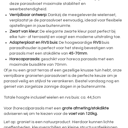
deze parasolvoet maximale stabiliteit en
weerbestendigheid.
Verrijdbaar ontwerp:
Dankzij de meegeleverde wielenset,
verplaatst je de parasolvoet eenvoudig, ideaal voor flexibele
opstellingen in jouw buitenruimte.
Zwart van kleur:
De elegante zwarte kleur past perfect bij
elke tuin- of terrasstijl en voegt een moderne uitstraling toe.
Adapterplaat en RVS buis:
De hoogwaardige
RVS
buis
parasolhouder is perfect voor het stevig bevestigen van
parasols met een stokdikte van
45-70mm
.
Horecaparasols:
geschikt voor horeca parasols met een
maximale buisdikte van 70mm.
Of je nu een groot terras of een gezellige knusse tuin hebt, onze
verrijdbare granieten parasolvoet is de perfecte keuze om je
parasol veilig en stijlvol te verankeren. Bestel vandaag nog en
geniet van zorgeloze zonnige dagen in je buitenruimte.
Totale hoogte inclusief wielen en rvs buis: ca. 44,5cm
Voor (horeca)parasols met een
grote afmeting/stokdikte
adviseren wij om te kiezen voor de
voet van 120kg.
Let op: graniet is een natuurproduct. Hierdoor kunnen lichte
oneffenheden, kleurverschillen en kleine structuurafwijkingen