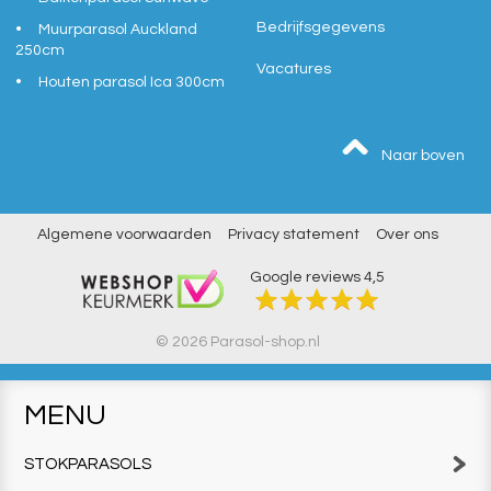
Bedrijfsgegevens
Muurparasol Auckland
250cm
Vacatures
Houten parasol Ica 300cm
Naar boven
Algemene voorwaarden
Privacy statement
Over ons
Google reviews
4,5
© 2026 Parasol-shop.nl
MENU
STOKPARASOLS