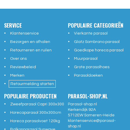
SERVICE
POPULAIRE CATEGORIEËN
Klantenservice
Vierkante parasol
Bezorgen en afhalen
Glatz Sombrano parasol
Retourneren en ruilen
Goedkope horeca parasol
Over ons
Muurparasol
Reviewbeleid
Grote parasolhoes
Merken
Parasoldoeken
Retourmelding starten
POPULAIRE PRODUCTEN
PARASOL-SHOP.NL
Zweefparasol Capri 300x300
Parasol-shop.nl
Kerkendijk 92A
Horecaparasol 300x300cm
5712EW
Someren-Heide
klantenservice@
parasol-
Horeca parasolvoet 120kg
shop.nl
Balkonparasol Sunwave