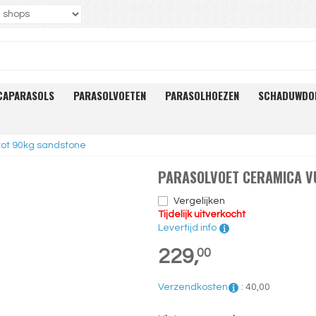
CAPARASOLS
PARASOLVOETEN
PARASOLHOEZEN
SCHADUWDO
tot 90kg sandstone
PARASOLVOET CERAMICA V
Vergelijken
Tijdelijk uitverkocht
Levertijd info
229,
00
Verzendkosten
:
40,
00