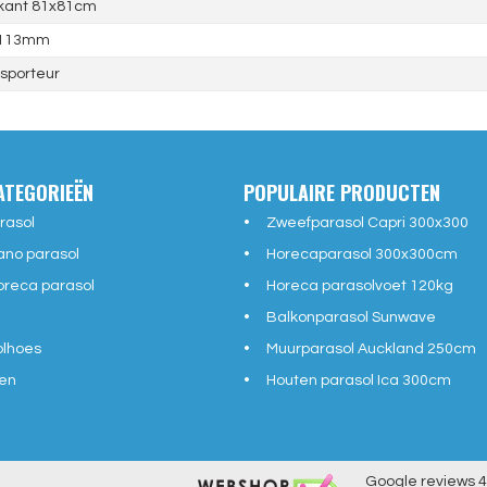
rkant 81x81cm
 113mm
sporteur
ATEGORIEËN
POPULAIRE PRODUCTEN
rasol
Zweefparasol Capri 300x300
ano parasol
Horecaparasol 300x300cm
reca parasol
Horeca parasolvoet 120kg
Balkonparasol Sunwave
olhoes
Muurparasol Auckland 250cm
en
Houten parasol Ica 300cm
Google reviews
4