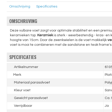
Omschrijving
Specificaties
OMSCHRIJVING
Deze vulbare voet zorgt voor optimale stabiliteit en een premium
keramieken top.
Keramiek
is sterk - weerbestendig - kras- en
hoogte van 15cm. Door de zwenkwielen is de voet makkelijk
ve
voet is mooi te combineren met de sandstone en teak frame's 
SPECIFICATIES
Artikelnummer
610
Merk
Plat
Materiaal parasolvoet
Poly
Kleur voet
San
Gewicht parasolvoet
Ca. 
Verrijdbaar
Ja