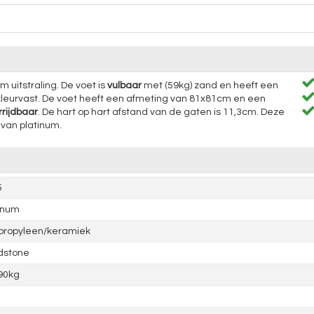
 uitstraling. De voet is
vulbaar
met (59kg) zand en heeft een
 kleurvast. De voet heeft een afmeting van 81x81cm en een
rrijdbaar
. De hart op hart afstand van de gaten is 11,3cm. Deze
van platinum.
5
inum
propyleen/keramiek
dstone
90kg