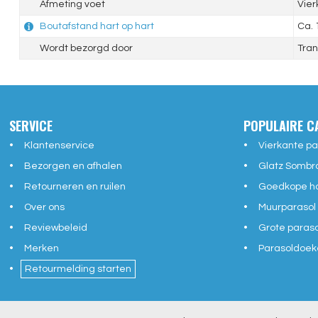
Afmeting voet
Vie
Boutafstand hart op hart
Ca.
Wordt bezorgd door
Tran
SERVICE
POPULAIRE C
Klantenservice
Vierkante pa
Bezorgen en afhalen
Glatz Sombr
Retourneren en ruilen
Goedkope ho
Over ons
Muurparasol
Reviewbeleid
Grote paras
Merken
Parasoldoek
Retourmelding starten