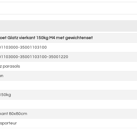
oet Glatz vierkant 150kg M4 met gewichtenset
01103000-35001103100
01103000-35001103100-35001220
z parasols
on
150kg
rkant 80x80cm
sporteur