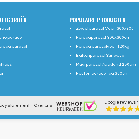
ATEGORIEËN
POPULAIRE PRODUCTEN
rasol
Zweefparasol Capri 300x300
ano parasol
Horecaparasol 300x300cm
reca parasol
Horeca parasolvoet 120kg
Balkonparasol Sunwave
olhoes
Muurparasol Auckland 250cm
en
Houten parasol Ica 300cm
Google reviews
4
vacy statement
Over ons