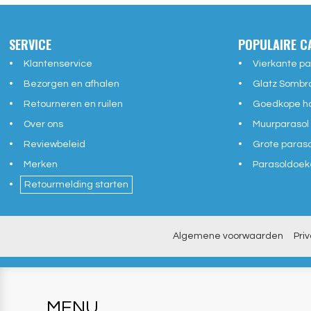
SERVICE
POPULAIRE C
Klantenservice
Vierkante pa
Bezorgen en afhalen
Glatz Sombr
Retourneren en ruilen
Goedkope ho
Over ons
Muurparasol
Reviewbeleid
Grote paras
Merken
Parasoldoek
Retourmelding starten
Algemene voorwaarden
Pri
MENU