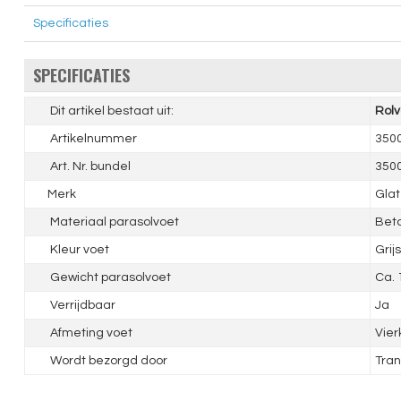
Specificaties
SPECIFICATIES
Dit artikel bestaat uit:
Rolv
Artikelnummer
350
Art. Nr. bundel
350
Merk
Glat
Materiaal parasolvoet
Bet
Kleur voet
Grijs
Gewicht parasolvoet
Ca. 
Verrijdbaar
Ja
Afmeting voet
Vie
Wordt bezorgd door
Tran