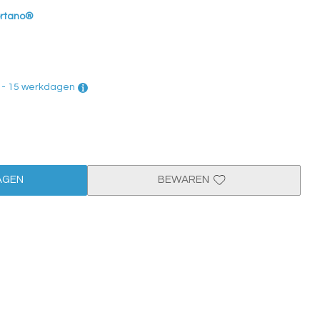
ortano®
0 - 15 werkdagen
AGEN
BEWAREN